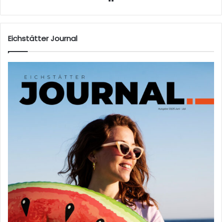
eb
sei
te
Eichstätter Journal