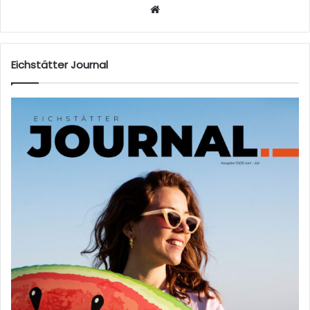
W
eb
sei
te
Eichstätter Journal