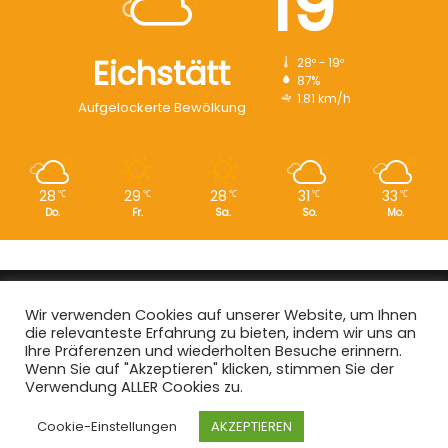
19
Eichstätt
28º - 19º
87%
1.81 km/h
Aufgelockerte Bewölkung
28
29
28
31
33
℃
℃
℃
℃
℃
Do.
Fr.
Sa.
So.
Mo.
Copyright © 2008 - 2026
EI-Live.de
| Alle Rechte vorbehalten.
Wir verwenden Cookies auf unserer Website, um Ihnen
die relevanteste Erfahrung zu bieten, indem wir uns an
Start
|
Datenschutz
|
Kontakt
|
Impressum
Ihre Präferenzen und wiederholten Besuche erinnern.
Wenn Sie auf "Akzeptieren" klicken, stimmen Sie der
Facebook
X
Instagram
Verwendung ALLER Cookies zu.
Cookie-Einstellungen
AKZEPTIEREN