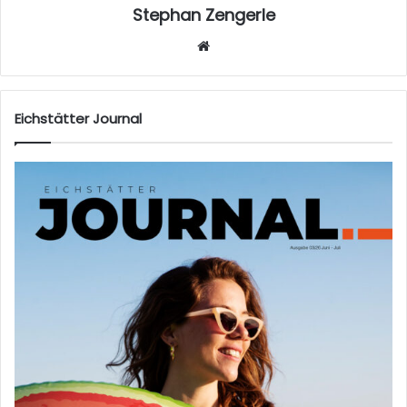
Stephan Zengerle
W
eb
sei
te
Eichstätter Journal