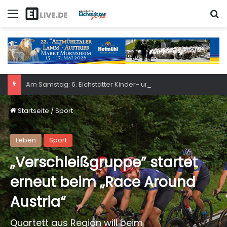
Menü
S
Am Samstag: 6. Eichstätter Kinder- und Jugendtag – für ganze Familie
Startseite
/
Sport
Leben
Sport
„Verschleißgruppe” startet
erneut beim „Race Around
Austria“
Quartett aus Region will beim