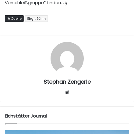
Verschleißgruppe” finden.
ej
Quelle
Birgit Böhm
Stephan Zengerle
W
eb
sei
te
Eichstätter Journal