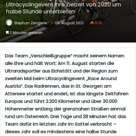
Ultracyclingevent ihre Zielzeit von 2020 um
halbe Stunde unterbieten
Stephan Zengerle
05. August 2021
679
2 Minuten gelesen
Das Team „Verschleißgruppe“ macht seinem Namen
alle Ehre und hält Wort: Am 11. August starten die
Ultraradsportler aus Eichstätt und der Region zum
zweiten Mal beim
Ultracyclingevent „
Race Around
Austria
“. Das Radrennen, das in St. Georgen am
Attersee startet und endet, ist das längste Zeitfahren
Europas und führt 2.200 Kilometer und über 30.000
H
öhenmeter entlang der grenznahen Straßen einmal
rund um Österreich. Drei Tage und 28 Minuten hat das
Team dafür im letzten Jahr im Sattel verbracht –
dieses Jahr soll es mindestens eine halbe Stunde