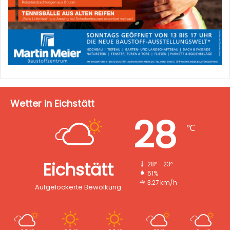
Wetter in Eichstätt
28
℃
Eichstätt
28º - 23º
51%
3.27 km/h
Aufgelockerte Bewölkung