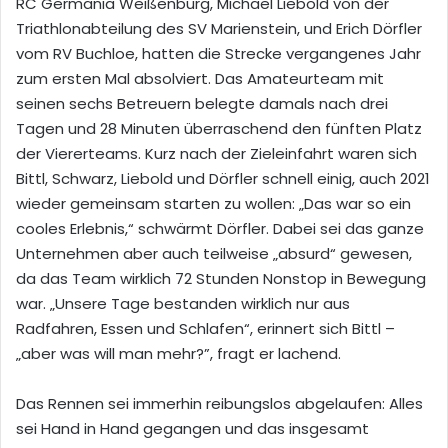
RC Germania Weißenburg, Michael Liebold von der
Triathlonabteilung des SV Marienstein, und Erich Dörfler
vom RV Buchloe, hatten die Strecke vergangenes Jahr
zum ersten Mal absolviert. Das Amateurteam mit
seinen sechs Betreuern belegte damals nach drei
Tagen und 28 Minuten überraschend den fünften Platz
der Viererteams. Kurz nach der Zieleinfahrt waren sich
Bittl, Schwarz, Liebold und Dörfler schnell einig, auch 2021
wieder gemeinsam starten zu wollen: „Das war so ein
cooles Erlebnis,“ schwärmt Dörfler. Dabei sei das ganze
Unternehmen aber auch teilweise „absurd“ gewesen,
da das Team wirklich 72 Stunden Nonstop in Bewegung
war. „Unsere Tage bestanden wirklich nur aus
Radfahren, Essen und Schlafen“, erinnert sich Bittl –
„aber was will man mehr?”, fragt er lachend.
Das Rennen sei immerhin reibungslos abgelaufen: Alles
sei Hand in Hand gegangen und das insgesamt