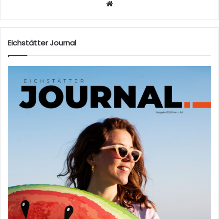
W
eb
sei
te
Eichstätter Journal