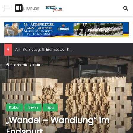
Menü
S
Am Samstag: 6. Eichstätter Kinder- und Jugendtag – für ganze Familie
Startseite
/
Kultur
Kultur
News
Tipp
„Wandel – Wandlung“ im
Endspurt