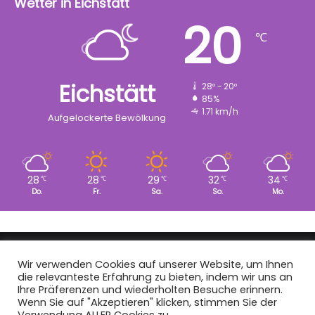
Wetter in Eichstätt
20
℃
Eichstätt
28º - 20º
85%
1.71 km/h
Aufgelockerte Bewölkung
28
28
29
32
34
℃
℃
℃
℃
℃
Do.
Fr.
Sa.
So.
Mo.
Copyright © 2008 - 2026
EI-Live.de
| Alle Rechte vorbehalten.
Wir verwenden Cookies auf unserer Website, um Ihnen
die relevanteste Erfahrung zu bieten, indem wir uns an
Start
|
Datenschutz
|
Kontakt
|
Impressum
Ihre Präferenzen und wiederholten Besuche erinnern.
Wenn Sie auf "Akzeptieren" klicken, stimmen Sie der
Facebook
X
Instagram