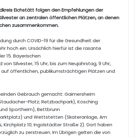
dkreis Eichstätt folgen den Empfehlungen der
vester an zentralen öffentlichen Plätzen, an denen
enschen zusammenkommen.
rdung durch COVID-19 für die Gesundheit der
r hoch ein. Ursächlich hierfür ist die rasante
r 15. Bayerischen
n Silvester, 15 Uhr, bis zum Neujahrstag, 9 Uhr,
uf öffentlichen, publikumsträchtigen Plätzen und
emeinden Gebrauch gemacht: Gaimersheim
Staudacher-Platz; Retzbachpark), Kösching
 und Sportheim), Bettbrunn
arktplatz) und Wettstetten (Skateranlage, Am
, Kirchplatz 10; Ingolstädter Straße 2). Dort haben
glich zu zerstreuen. Im Übrigen gelten die von