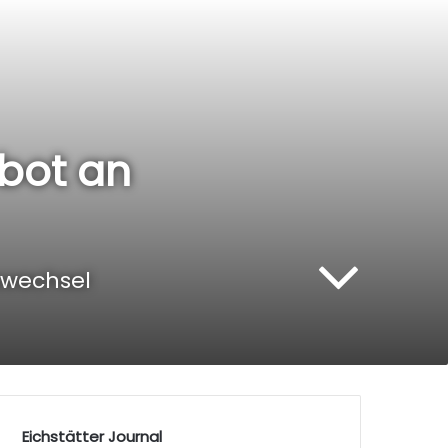
bot an
swechsel
Eichstätter Journal