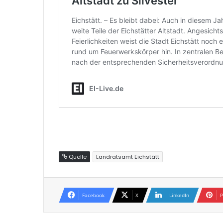
Quelle
Landratsamt Eichstätt
Facebook
X
LinkedIn
P