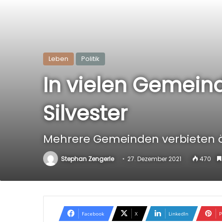
Leben
Politik
In vielen Gemei
Silvester
Mehrere Gemeinden verbieten 
Stephan Zengerle
27. Dezember 2021
470
Facebook
X
LinkedIn
P