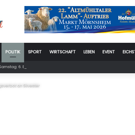
POLITIK
SPORT
WIRTSCHAFT
LEBEN
EVENT
EICHS
amstag: 6. Eichstätter Kinder- und Jugendtag – für ganze Familie
verbot an Silvester