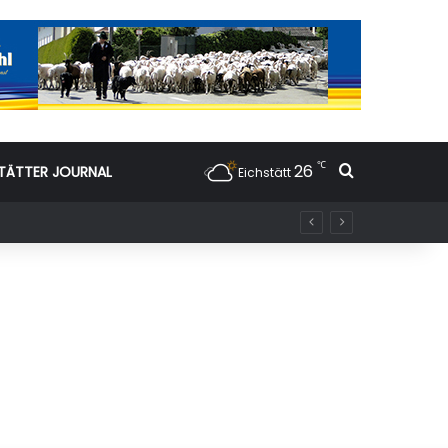
℃
26
Suchen nac
TÄTTER JOURNAL
Eichstätt