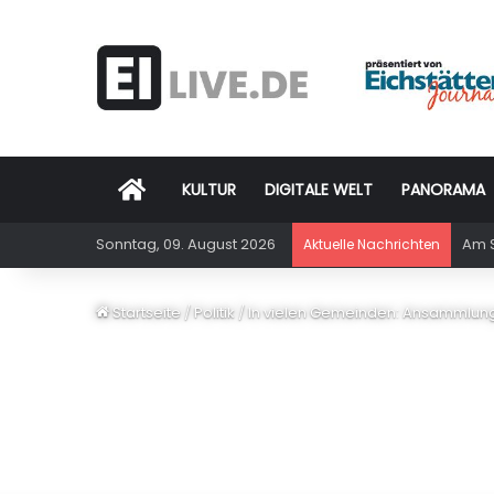
Startseite
KULTUR
DIGITALE WELT
PANORAMA
Sonntag, 09. August 2026
Am S
Aktuelle Nachrichten
Startseite
/
Politik
/
In vielen Gemeinden: Ansammlungs