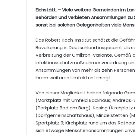
Eichstätt. – Viele weitere Gemeinden im Lan
Behörden und verbieten Ansammlungen zu Sil
sonst bei solchen Gelegenheiten viele M
Das Robert Koch-Institut schätzt die Gefäh
Bevölkerung in Deutschland insgesamt als seh
Verbreitung der Omikron-Variante. Gemäß de
Infektionsschutzmaßnahmenverordnung sind vo
Ansammlungen von mehr als zehn Personen a
ihrem weiteren Umfeld untersagt.
Von dieser Möglichkeit haben folgende G
(Marktplatz mit Umfeld Backhaus; Andreas-
(Parkplatz Bad am Berg), Kasing (Kirchplatz
(Dorfgemeinschaftshaus), Mindelstetten (M
Sportplatz 9; Kirchplatz rund um das Rathaus
sich etwaige Menschenansammlungen unverzü