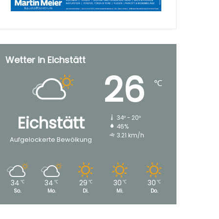
Wetter in Eichstätt
26
℃
Eichstätt
34º - 20º
46%
3.21 km/h
Aufgelockerte Bewölkung
34
34
29
30
30
℃
℃
℃
℃
℃
So.
Mo.
Di.
Mi.
Do.