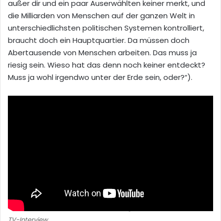
außer dir und ein paar Auserwählten keiner merkt, und
die Milliarden von Menschen auf der ganzen Welt in
unterschiedlichsten politischen Systemen kontrolliert,
braucht doch ein Hauptquartier. Da müssen doch
Abertausende von Menschen arbeiten. Das muss ja
riesig sein. Wieso hat das denn noch keiner entdeckt?
Muss ja wohl irgendwo unter der Erde sein, oder?“).
Satire wird real:
„Birds Aren’t Real“-Mitgründer Peter McIndoe im
TV-Interview.