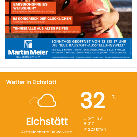
Wetter in Eichstätt
32
℃
Eichstätt
34º - 20º
31%
2.23 km/h
Aufgelockerte Bewölkung