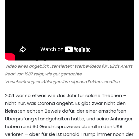
Parodie mit Vergangenheit:
Dieses – natürlich nachgestellte
Video eines angeblich „zensierten“ Werbevideos für „Birds Aren’t
Real“ von 1987 zeigt, wie gut gemachte
Verschwörungserzählungen ihre eigenen Fakten schaffen.
2021 war so etwas wie das Jahr für solche Theorien –
nicht nur, was Corona angeht. Es gibt zwar nicht den
kleinsten echten Beweis dafür, der einer ernsthaften
Überprüfung standgehalten hätte, und seine Anhänger
haben rund 60 Gerichtsprozesse überall in den USA
verloren – aber für sie ist Donald Trump immer noch der