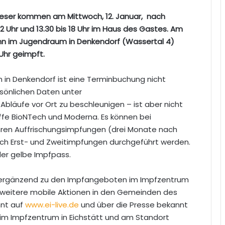
teser kommen am Mittwoch, 12. Januar, nach
 12 Uhr und 13.30 bis 18 Uhr im Haus des Gastes. Am
ann im Jugendraum in Denkendorf (Wassertal 4)
 Uhr geimpft.
ch in Denkendorf ist eine Terminbuchung nicht
rsönlichen Daten unter
e Abläufe vor Ort zu beschleunigen – ist aber nicht
offe BioNTech und Moderna. Es können bei
ren Auffrischungsimpfungen (drei Monate nach
ch Erst- und Zweitimpfungen durchgeführt werden.
der gelbe Impfpass.
ergänzend zu den Impfangeboten im Impfzentrum
weitere mobile Aktionen in den Gemeinden des
hnt auf
www.ei-live.de
und über die Presse bekannt
m Impfzentrum in Eichstätt und am Standort