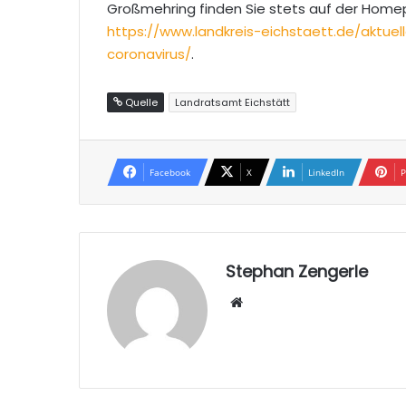
Großmehring finden Sie stets auf der Hom
https://www.landkreis-eichstaett.de/aktu
coronavirus/
.
Quelle
Landratsamt Eichstätt
Facebook
X
LinkedIn
P
Stephan Zengerle
W
eb
sei
te