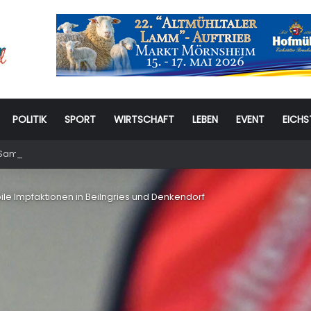
POLITIK
SPORT
WIRTSCHAFT
LEBEN
EVENT
EICHS
amstag: 6. Eichstätter Kinder- und Jugendtag – für ganze Familie
le Impfaktionen in Beilngries und Denkendorf