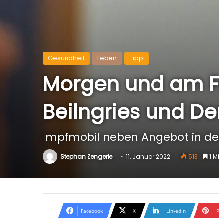
Gesundheit
Leben
Tipp
Morgen und am Fr
Beilngries und D
Impfmobil neben Angebot in de
Stephan Zengerle
11. Januar 2022
513
1 M
Facebook
X
LinkedIn
P