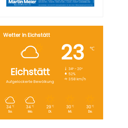
Wetter in Eichstätt
23
℃
Eichstätt
34º - 20º
52%
3.58 km/h
Aufgelockerte Bewölkung
34
34
29
30
30
℃
℃
℃
℃
℃
So.
Mo.
Di.
Mi.
Do.