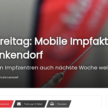
eitag: Mobile Impfakt
enkendorf
n Impfzentren auch nächste Woche wei
inute Lesezeit
interest
Teile per E-Mail
Drucken