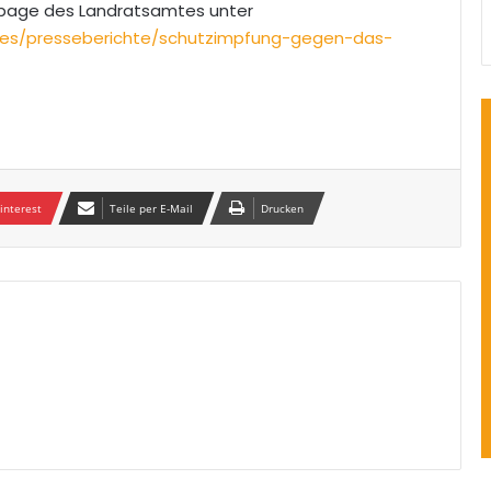
epage des Landratsamtes unter
elles/presseberichte/schutzimpfung-gegen-das-
interest
Teile per E-Mail
Drucken