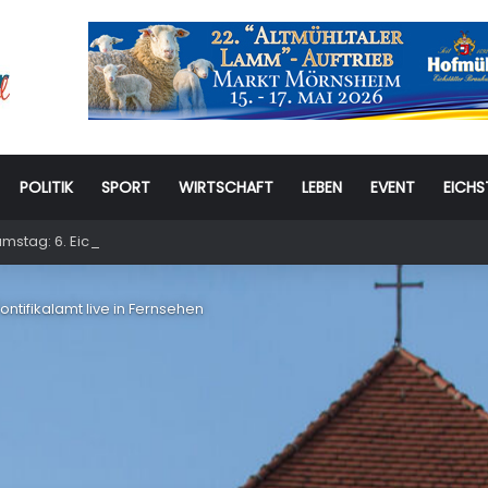
POLITIK
SPORT
WIRTSCHAFT
LEBEN
EVENT
EICHS
stag: 6. Eichstätter Kinder- und Jugendtag – für ganze Familie
ntifikalamt live in Fernsehen