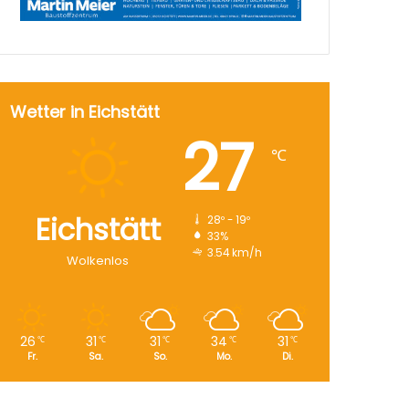
Wetter in Eichstätt
27
℃
Eichstätt
28º - 19º
33%
3.54 km/h
Wolkenlos
26
31
31
34
31
℃
℃
℃
℃
℃
Fr.
Sa.
So.
Mo.
Di.