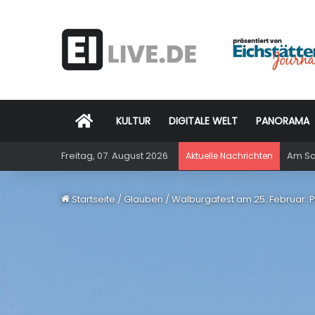
Startseite
KULTUR
DIGITALE WELT
PANORAMA
Freitag, 07. August 2026
Am Sam
Aktuelle Nachrichten
Startseite
/
Glauben
/
Walburgafest am 25. Februar: Po