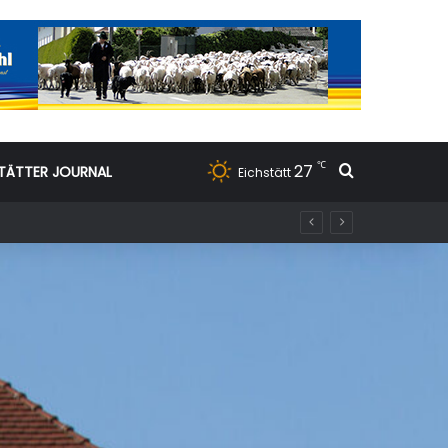
℃
27
Suchen nac
TÄTTER JOURNAL
Eichstätt