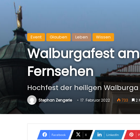
Event
Glauben
Leben
Wissen
Walburgafest am 2
Fernsehen
Hochfest der heiligen Walburga
Stephan Zengerle
17. Februar 2022
733
2 
Facebook
X
LinkedIn
P