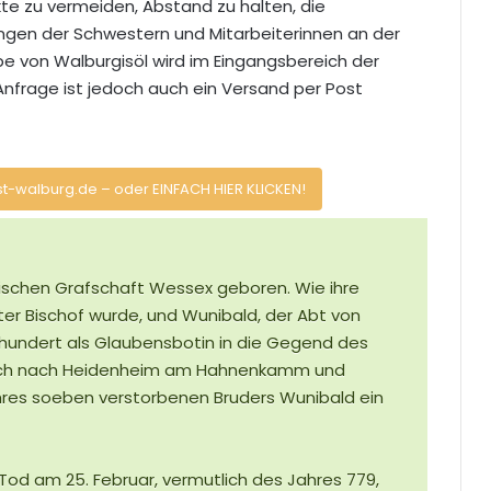
kte zu vermeiden, Abstand zu halten, die
ngen der Schwestern und Mitarbeiterinnen an der
be von Walburgisöl wird im Eingangsbereich der
 Anfrage ist jedoch auch ein Versand per Post
st-walburg.de – oder EINFACH HIER KLICKEN!
ischen Grafschaft Wessex geboren. Wie ihre
ätter Bischof wurde, und Wunibald, der Abt von
rhundert als Glaubensbotin in die Gegend des
 sich nach Heidenheim am Hahnenkamm und
ihres soeben verstorbenen Bruders Wunibald ein
m Tod am 25. Februar, vermutlich des Jahres 779,