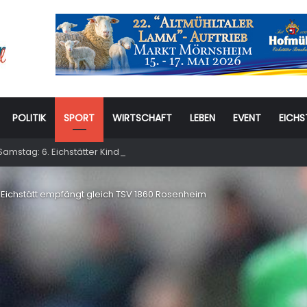
POLITIK
SPORT
WIRTSCHAFT
LEBEN
EVENT
EICHS
amstag: 6. Eichstätter Kinder- und Jugendtag – für ganze Familie
B Eichstätt empfängt gleich TSV 1860 Rosenheim