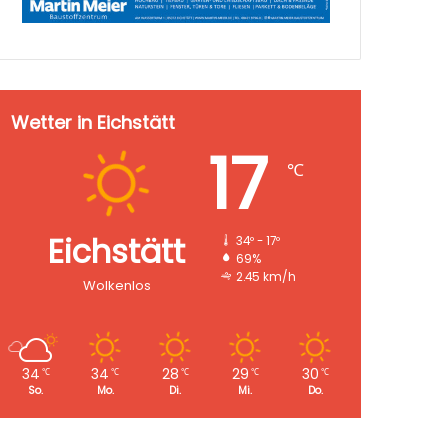
Wetter in Eichstätt
17
℃
Eichstätt
34º - 17º
69%
2.45 km/h
Wolkenlos
34
34
28
29
30
℃
℃
℃
℃
℃
So.
Mo.
Di.
Mi.
Do.