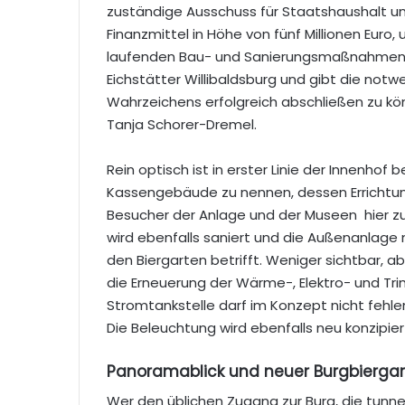
zuständige Ausschuss für Staatshaushalt un
Finanzmittel in Höhe von fünf Millionen Euro
laufenden Bau- und Sanierungsmaßnahmen zu
Eichstätter Willibaldsburg und gibt die notw
Wahrzeichens erfolgreich abschließen zu kö
Tanja Schorer-Dremel.
Rein optisch ist in erster Linie der Innenhof 
Kassengebäude zu nennen, dessen Errichtun
Besucher der Anlage und der Museen hier z
wird ebenfalls saniert und die Außenanlage 
den Biergarten betrifft. Weniger sichtbar, 
die Erneuerung der Wärme-, Elektro- und Tr
Stromtankstelle darf im Konzept nicht fehlen
Die Beleuchtung wird ebenfalls neu konzipier
Panoramablick und neuer Burgbierga
Wer den üblichen Zugang zur Burg, die tunnel