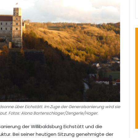
dsonne über Eichstätt. Im Zuge der Generalsanierung wird sie
t. Fotos: Alona Bartenschlager/Zengerle/Hager.
 Sanierung der Willibaldsburg Eichstätt und die
ktur. Bei seiner heutigen Sitzung genehmigte der