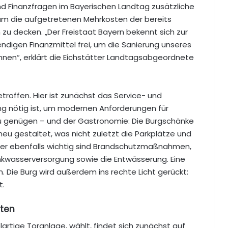
d Finanzfragen im Bayerischen Landtag zusätzliche
, um die aufgetretenen Mehrkosten der bereits
 decken. „Der Freistaat Bayern bekennt sich zur
endigen Finanzmittel frei, um die Sanierung unseres
nnen“, erklärt die Eichstätter Landtagsabgeordnete
betroffen. Hier ist zunächst das Service- und
g nötig ist, um modernen Anforderungen für
u genügen – und der Gastronomie: Die Burgschänke
neu gestaltet, was nicht zuletzt die Parkplätze und
aber ebenfalls wichtig sind Brandschutzmaßnahmen,
inkwasserversorgung sowie die Entwässerung. Eine
. Die Burg wird außerdem ins rechte Licht gerückt:
t.
rten
artige Toranlage, wählt, findet sich zunächst auf