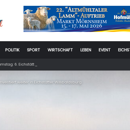
POLITIK
SPORT
WIRTSCHAFT
LEBEN
EVENT
EICHS
stag: 6. Eichstätter Kinder- und Jugendtag – für ganze Familie
investiert weiter in Eichstätter Willibaldsburg