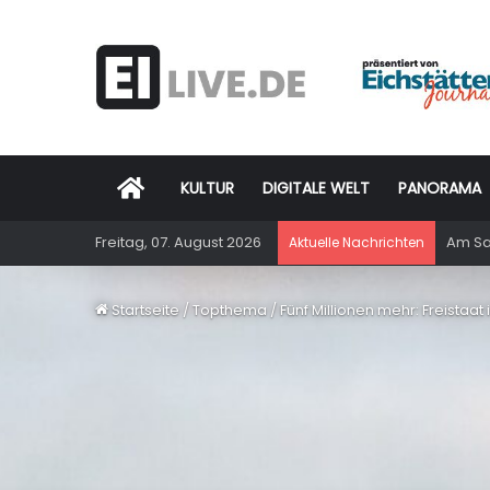
Startseite
KULTUR
DIGITALE WELT
PANORAMA
Freitag, 07. August 2026
Am Sam
Aktuelle Nachrichten
Startseite
/
Topthema
/
Fünf Millionen mehr: Freistaat 