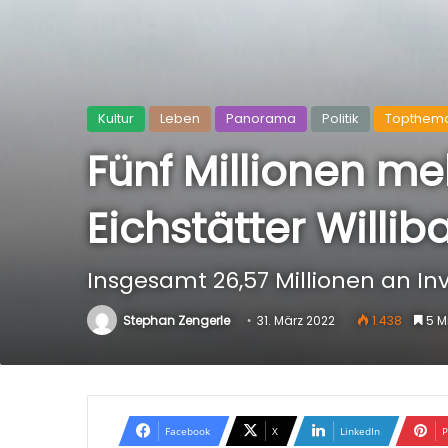
Kultur
Leben
Panorama
Politik
Topthem
Fünf Millionen meh
Eichstätter Willi
Insgesamt 26,57 Millionen an In
Stephan Zengerle
31. März 2022
1.438
5 M
Facebook
X
LinkedIn
P