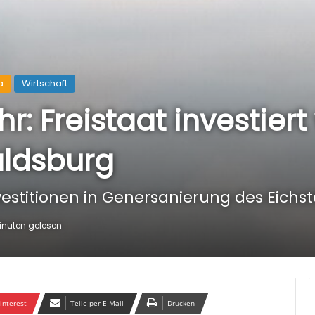
a
Wirtschaft
r: Freistaat investiert
baldsburg
vestitionen in Genersanierung des Eichs
inuten gelesen
interest
Teile per E-Mail
Drucken