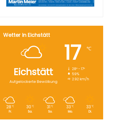
Wetter in Eichstätt
17
℃
Eichstätt
28º - 17º
59%
2.92 km/h
Aufgelockerte Bewölkung
28
30
31
33
33
℃
℃
℃
℃
℃
Fr.
Sa.
So.
Mo.
Di.