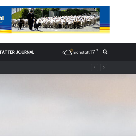
℃
17
Suchen nac
TÄTTER JOURNAL
Eichstätt