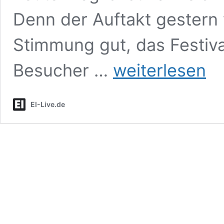
Denn der Auftakt gestern
Stimmung gut, das Festiv
Rettet
Besucher …
weiterlesen
das
Open
Air
EI-Live.de
am
Berg:
Dringender
Appell
der
Veranstalter