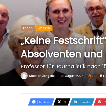
Leben
Wissen
„Keine Festschrift
Absolventen und
Professor für Journalistik nach
Stephan Zengerle
01. August 2022
708
1 
Facebook
X
LinkedIn
P