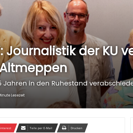
“: Journalistik der KU
 Altmeppen
 15 Jahren in den Ruhestand verabschied
Minute Lesezeit
interest
Teile per E-Mail
Drucken