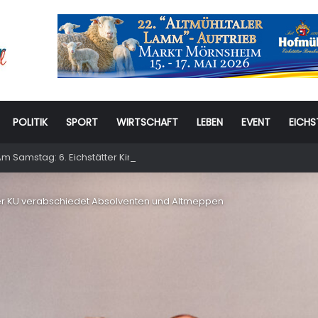
POLITIK
SPORT
WIRTSCHAFT
LEBEN
EVENT
EICHS
m Samstag: 6. Eichstätter Kinder- und Jugendtag – für ganze Familie
k der KU verabschiedet Absolventen und Altmeppen