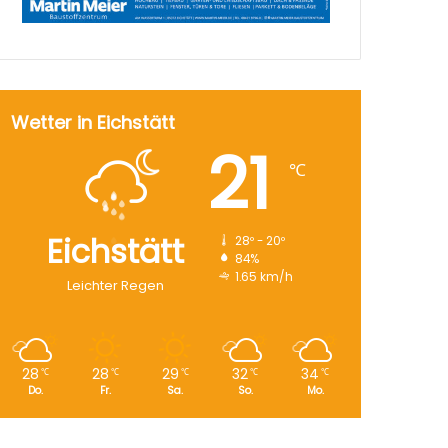
Wetter in Eichstätt
21
℃
Eichstätt
28º - 20º
84%
1.65 km/h
Leichter Regen
28
28
29
32
34
℃
℃
℃
℃
℃
Do.
Fr.
Sa.
So.
Mo.