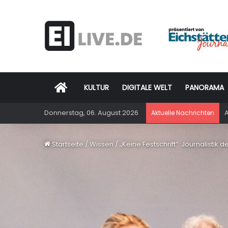
Startseite
KULTUR
DIGITALE WELT
PANORAMA
Donnerstag, 06. August 2026
A
Aktuelle Nachrichten
Startseite
/
Wissen
/
„Keine Festschrift“: Journalisti