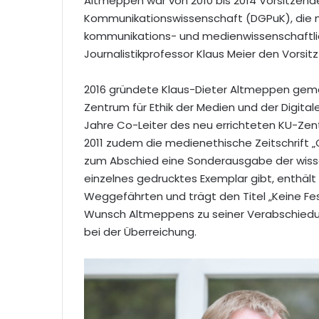
Altmeppen war von 2010 bis 2014 Vorsitzende
Kommunikationswissenschaft (DGPuK), die m
kommunikations- und medienwissenschaftlich
Journalistikprofessor Klaus Meier den Vorsit
2016 gründete Klaus-Dieter Altmeppen gemei
Zentrum für Ethik der Medien und der Digital
Jahre Co-Leiter des neu errichteten KU-Zent
2011 zudem die medienethische Zeitschrift 
zum Abschied eine Sonderausgabe der wissens
einzelnes gedrucktes Exemplar gibt, enthält
Weggefährten und trägt den Titel „Keine Fest
Wunsch Altmeppens zu seiner Verabschiedu
bei der Überreichung.