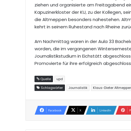
ziehen und organisierte am Freitagabend e
Kapuzinerkloster der KU, zu der Kollegen, s
die Altmeppen besonders nahestehen. Altm
kehrt in seinem Ruhestand nach Rheine zurü
Am Nachmittag waren in der Aula 33 Bachel
worden, die im vergangenen Wintersemeste
Journalistikstudium in Eichstätt abgeschlo
Promovierte für ihre erfolgreich abgeschlos
Quelle
upd
Schlagwörter
Journalistik
Klaus-Dieter Altmeppe
Facebook
X
LinkedIn
P