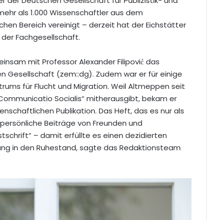
r der Deutschen Gesellschaft für Publizistik- und
ehr als 1.000 Wissenschaftler aus dem
en Bereich vereinigt – derzeit hat der Eichstätter
z der Fachgesellschaft.
nsam mit Professor Alexander Filipović das
en Gesellschaft (zem::dg). Zudem war er für einige
rums für Flucht und Migration. Weil Altmeppen seit
„Communicatio Socialis“ mitherausgibt, bekam er
chaftlichen Publikation. Das Heft, das es nur als
 persönliche Beiträge von Freunden und
schrift“ – damit erfüllte es einen dezidierten
ng in den Ruhestand, sagte das Redaktionsteam