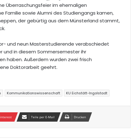
ine Überraschungsfeier im ehemaligen
eine Familie sowie Alumni des Studiengangs kamen,
eppen, der gebürtig aus dem Münsterland stammt,
ck.
or- und neun Masterstudierende verabschiedet
r und in diesem Sommersemester ihr
ssen haben. Außerdem wurden zwei frisch
sene Doktorarbeit geehrt.
n
Kommunikationswissenschaft
KU Eichstätt-Ingolstadt
interest
Teile per E-Mail
Drucken