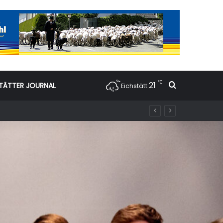
℃
21
Suchen nac
TÄTTER JOURNAL
Eichstätt