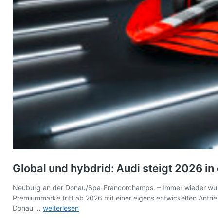
Global und hybdrid: Audi steigt 2026 in 
Neuburg an der Donau/Spa-Francorchamps. – Immer wieder wurde in
Premiummarke tritt ab 2026 mit einer eigens entwickelten Antrie
Global
Donau …
weiterlesen
und