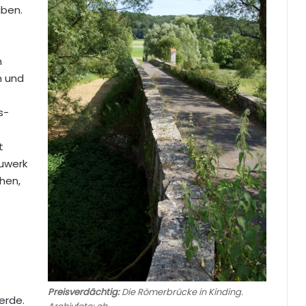
aben.
m
n und
s-
t
auwerk
hen,
Preisverdächtig:
Die Römerbrücke in Kinding.
erde.