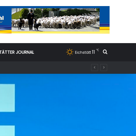
℃
11
Suchen nac
TÄTTER JOURNAL
Eichstätt