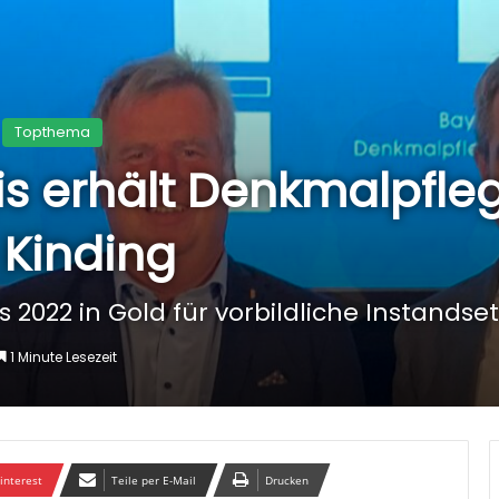
Topthema
eis erhält Denkmalpfleg
 Kinding
2022 in Gold für vorbildliche Instandse
1 Minute Lesezeit
interest
Teile per E-Mail
Drucken