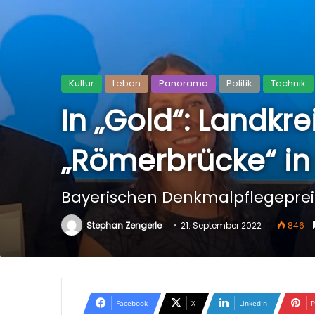
Kultur
Leben
Panorama
Politik
Technik
In „Gold“: Landkr
„Römerbrücke“ in
Bayerischen Denkmalpflegepreis 
Stephan Zengerle
21. September 2022
846
Facebook
X
LinkedIn
P