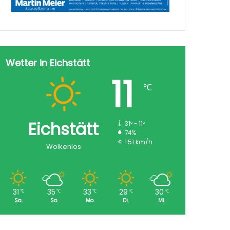
Wetter in Eichstätt
11
℃
Eichstätt
31º - 11º
74%
1.51 km/h
Wolkenlos
31
35
33
29
30
℃
℃
℃
℃
℃
Sa.
So.
Mo.
Di.
Mi.