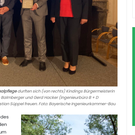
malpflege
durften sich (von rechts) Kindings Bürgermeisterin
e Balmberger und Gerd Hacker (Ingenieurbüro B + D
stian Süppel freuen. Foto: Bayerische Ingenieurkammer-Bau
 des
den
zum