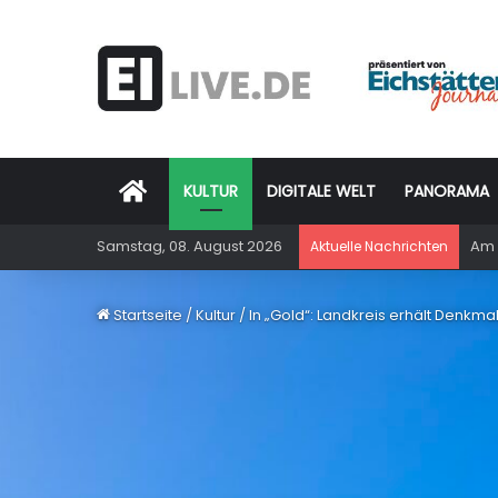
Startseite
KULTUR
DIGITALE WELT
PANORAMA
Samstag, 08. August 2026
Am 
Aktuelle Nachrichten
Startseite
/
Kultur
/
In „Gold“: Landkreis erhält Denkma