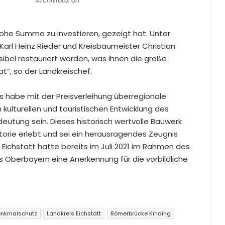
Archivfoto: oh
 hohe Summe zu investieren, gezeigt hat. Unter
Karl Heinz Rieder und Kreisbaumeister Christian
nsibel restauriert worden, was ihnen die große
t“, so der Landkreischef.
es habe mit der Preisverleihung überregionale
kulturellen und touristischen Entwicklung des
eutung sein. Dieses historisch wertvolle Bauwerk
storie erlebt und sei ein herausragendes Zeugnis
 Eichstätt hatte bereits im Juli 2021 im Rahmen des
 Oberbayern eine Anerkennung für die vorbildliche
enkmalschutz
Landkreis Eichstätt
Römerbrücke Kinding