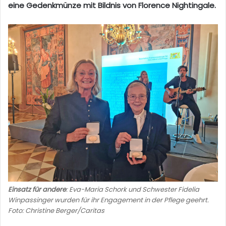
eine
Gedenkmünze mit Bildnis von Florence Nightingale
.
Einsatz für andere
: Eva-Maria Schork und Schwester Fidelia
Winpassinger wurden für ihr Engagement in der Pflege geehrt.
Foto: Christine Berger/Caritas