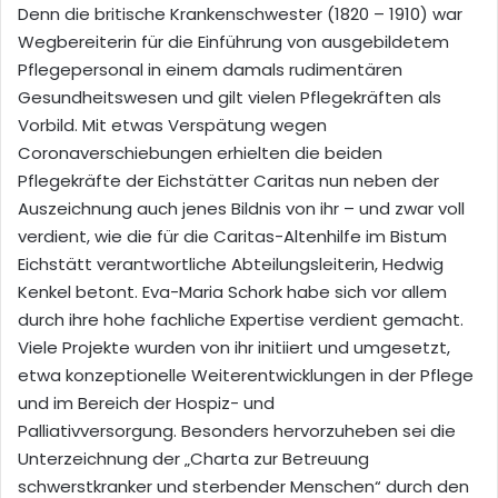
Denn die britische Krankenschwester (1820 – 1910)
war
Wegbereiterin für die Einführung von ausgebildetem
Pflegepersonal in einem damals rudimentären
Gesundheitswesen und gilt vielen Pflegekräften als
Vorbild. Mit etwas Verspätung wegen
Coronaverschiebungen erhielten die beiden
Pflegekräfte der Eichstätter Caritas nun neben der
Auszeichnung auch jenes Bildnis von ihr – und zwar voll
verdient, wie d
ie für die Caritas-Altenhilfe im Bistum
Eichstätt verantwortliche Abteilun
gsleiterin
, Hedwig
Kenkel betont. Eva-Maria
Schork
habe sich vor allem
durch
ihre hohe fachliche Expertise
verdient gemacht
.
Viele Projekte wurden von ihr
initiiert
und umgesetzt
,
etwa konzeptionelle
Weiterentwicklungen in der Pflege
und
im Bereich
der
Hospiz- und
Palliativversorgung.
Besonders hervorzuheb
e
n
sei
die
Unterzeichnung der „Charta zur Betreuung
schwerstkranker und sterbender Menschen“
durch den