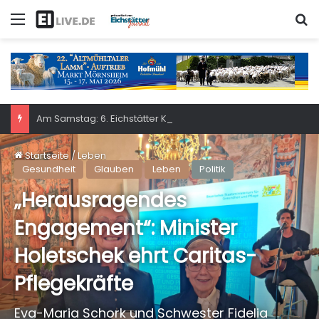
Menü
S
Am Samstag: 6. Eichstätter Kinder- und Jugendtag – für ganze Familie
Startseite
/
Leben
Gesundheit
Glauben
Leben
Politik
„Herausragendes
Engagement“: Minister
Holetschek ehrt Caritas-
Pflegekräfte
Eva-Maria Schork und Schwester Fidelia