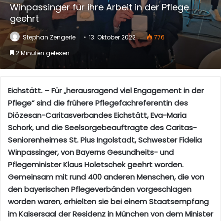
Winpassinger für ihre Arbeit in der Pflege
geehrt
Stephan Zengerle
13. Oktober 2022
776
2 Minuten gelesen
Eichstätt. –
Für „herausragend viel Engagement in der
Pflege“ sind die frühere Pflegefachreferentin des
Diözesan-
Caritasverbandes Eichstätt, Eva-Maria
Schork, und die Seelsorgebeauftragte des Caritas-
Seniorenheimes St. Pius
Ingolstadt, Schwester Fidelia
Winpassinger, von Bayerns Gesundheits- und
Pflegeminister Klaus Holetschek geehrt worden.
Gemeinsam mit rund 400 anderen Menschen, die von
den bayerischen Pflegeverbänden vorgeschlagen
worden waren, erhielten sie
bei einem Staatsempfang
im Kaisersaal der Residenz in München
von dem Minister