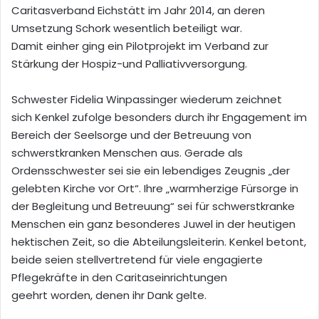
Caritasverband Eichstätt im Jahr 2014
, an deren
Umsetzung
Schork
wesentlich beteiligt war
.
Damit
einher ging ein Pilotprojekt
im Verband
zur
Stärkung der Hospiz-und
Palliativversor
g
ung
.
Sc
hwester
Fidelia
Winpassinger
wiederum zeichnet
sich
Kenkel
zufolge
besonders
durch ihr
Engagement im
Bereich der Seelsorge und
der
Betreuung von
schwerstkranken Menschen
aus
. Gerade als
Ordensschwester
sei sie
ein lebendiges Zeugnis „der
gelebten Kirche vor Ort“. Ihre
„
warmherzige Fürsorge in
der Begleitung und Betreuung
“
sei
für
schwerstkranke
Menschen
ein ganz besonderes Juwel in der heutigen
hektischen Zeit
, so die Abteilungsleiterin
.
Kenkel
betont,
beide seien
stellvertretend für viele engagierte
Pflegekräfte in den Caritaseinrichtungen
geehrt
worden, denen ihr Dank gelte.