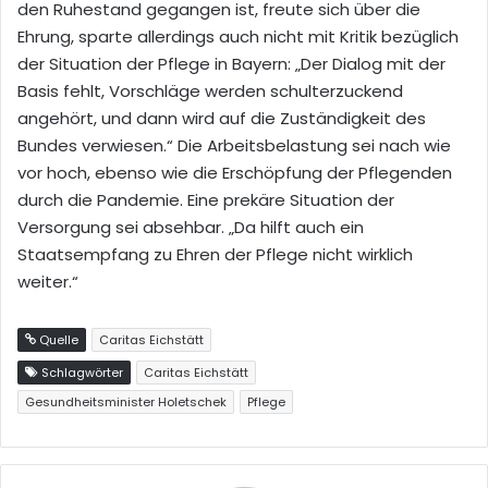
den Ruhestand gegangen ist, freute sich über die
Ehrung, sparte allerdings auch nicht mit Kritik bezüglich
der Situation
der Pflege
in Bayern:
„Der Dialog mit der
Basis fehlt, Vorschläge we
rden s
chulterzuckend
angehört, und dann
wird
auf die Zuständigkeit des
Bundes verwiesen.
“
Die Arbeits
belastung sei
nach wie
vor hoch,
ebenso wie die Erschöpfung der
Pflegenden
durch die Pandemie.
Eine prek
äre Situation der
Versorgung sei
absehbar.
„
Da hilft auch ein
Staatsempfang zu Ehren der Pflege nicht wirklich
weiter.“
Quelle
Caritas Eichstätt
Schlagwörter
Caritas Eichstätt
Gesundheitsminister Holetschek
Pflege