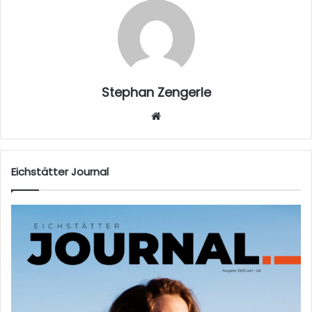
Stephan Zengerle
W
eb
sei
te
Eichstätter Journal