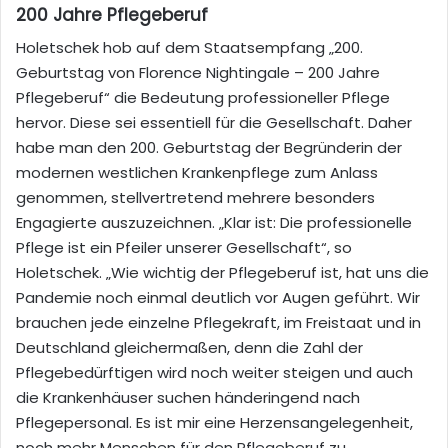
200 Jahre Pflegeberuf
Holetschek hob
auf dem Staatsempfang „200.
Geburtstag von Florence Nightingale – 200 Jahre
Pflegeberuf“ die Bedeutung professioneller Pflege
hervor
. Diese sei
essentiell f
ür die Gesellschaft. Daher
habe man
den 200. Geburtst
ag der
Begründerin der
modern
en westlichen Krankenpflege zum
Anlass
genommen, stellvertretend mehrere besonders
Engagiert
e
auszuzeichnen. „
Klar ist: Die professionelle
Pflege ist ei
n Pfeiler unserer Gesellschaft“
, so
Holetschek.
„Wie wichtig der Pflegeberuf ist, hat uns die
Pandemie noch einmal deutlich vor Augen geführt. Wir
brauchen jede einzelne Pflegekraft, im Freistaat und in
Deutschland gleichermaßen, denn die Zahl der
Pflegebedürftigen wird noch weiter steigen und auch
die Krankenhäuser suchen händeringend nach
Pflegepersonal. Es ist mir eine Herzensangelegenheit,
noch mehr Menschen für den Pflegeberuf zu