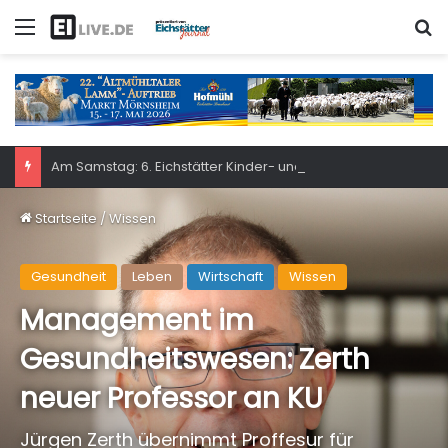
Menü
S
Am Samstag: 6. Eichstätter Kinder- und Jugendtag – für ganze Familie
Startseite
/
Wissen
Gesundheit
Leben
Wirtschaft
Wissen
Management im
Gesundheitswesen: Zerth
neuer Professor an KU
Jürgen Zerth übernimmt Proffesur für