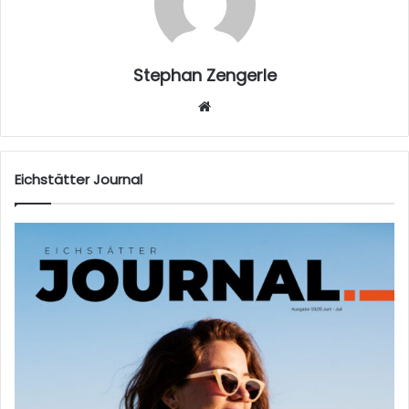
Stephan Zengerle
W
eb
sei
te
Eichstätter Journal