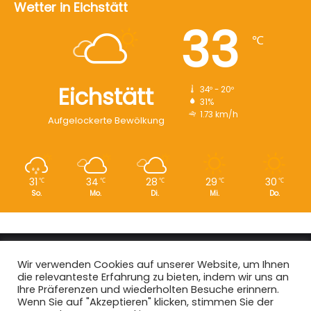
Wetter in Eichstätt
33
℃
Eichstätt
34º - 20º
31%
1.73 km/h
Aufgelockerte Bewölkung
31
34
28
29
30
℃
℃
℃
℃
℃
So.
Mo.
Di.
Mi.
Do.
Copyright © 2008 - 2026
EI-Live.de
| Alle Rechte vorbehalten.
Wir verwenden Cookies auf unserer Website, um Ihnen
die relevanteste Erfahrung zu bieten, indem wir uns an
Start
|
Datenschutz
|
Kontakt
|
Impressum
Ihre Präferenzen und wiederholten Besuche erinnern.
Wenn Sie auf "Akzeptieren" klicken, stimmen Sie der