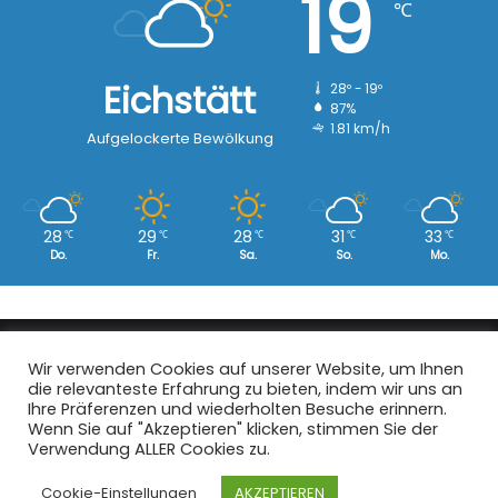
19
℃
Eichstätt
28º - 19º
87%
1.81 km/h
Aufgelockerte Bewölkung
28
29
28
31
33
℃
℃
℃
℃
℃
Do.
Fr.
Sa.
So.
Mo.
Copyright © 2008 - 2026
EI-Live.de
| Alle Rechte vorbehalten.
Wir verwenden Cookies auf unserer Website, um Ihnen
die relevanteste Erfahrung zu bieten, indem wir uns an
Start
|
Datenschutz
|
Kontakt
|
Impressum
Ihre Präferenzen und wiederholten Besuche erinnern.
Wenn Sie auf "Akzeptieren" klicken, stimmen Sie der
Facebook
X
Instagram
Verwendung ALLER Cookies zu.
Cookie-Einstellungen
AKZEPTIEREN