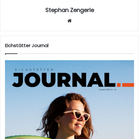
Stephan Zengerle
W
eb
sei
te
Eichstätter Journal