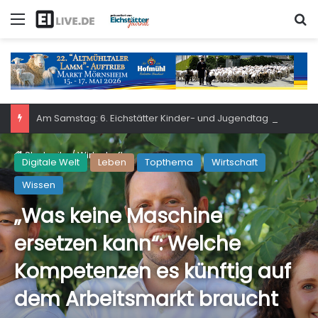
Menü
S
Am Samstag: 6. Eichstätter Kinder- und Jugendtag – für ganze Familie
Startseite
/
Wirtschaft
Digitale Welt
Leben
Topthema
Wirtschaft
Wissen
„Was keine Maschine
ersetzen kann“: Welche
Kompetenzen es künftig auf
dem Arbeitsmarkt braucht