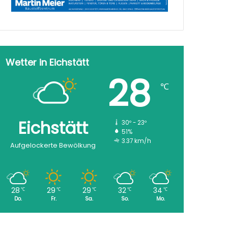
Wetter in Eichstätt
28
℃
Eichstätt
30º - 23º
51%
3.37 km/h
Aufgelockerte Bewölkung
28
29
29
32
34
℃
℃
℃
℃
℃
Do.
Fr.
Sa.
So.
Mo.