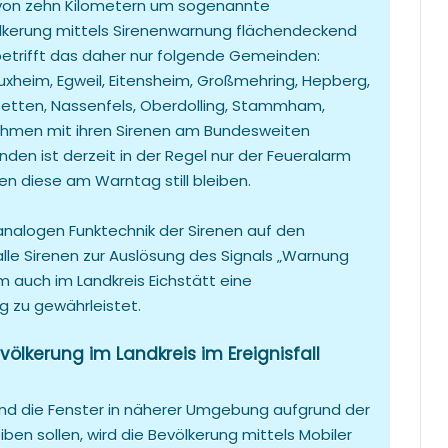
s von zehn Kilometern um sogenannte
ölkerung mittels Sirenenwarnung flächendeckend
betrifft das daher nur folgende Gemeinden:
uxheim, Egweil, Eitensheim, Großmehring, Hepberg,
lstetten, Nassenfels, Oberdolling, Stammham,
hmen mit ihren Sirenen am Bundesweiten
nden ist derzeit in der Regel nur der Feueralarm
en diese am Warntag still bleiben.
analogen Funktechnik der Sirenen auf den
alle Sirenen zur Auslösung des Signals „Warnung
m auch im Landkreis Eichstätt eine
 zu gewährleistet.
lkerung im Landkreis im Ereignisfall
nd die Fenster in näherer Umgebung aufgrund der
en sollen, wird die Bevölkerung mittels Mobiler