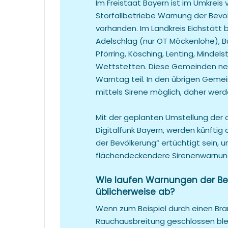
Im Freistaat Bayern ist im Umkrei
Störfallbetriebe Warnung der Bev
vorhanden. Im Landkreis Eichstätt 
Adelschlag (nur OT Möckenlohe), B
Pförring, Kösching, Lenting, Minde
Wettstetten. Diese Gemeinden ne
Warntag teil. In den übrigen Gemei
mittels Sirene möglich, daher werd
Mit der geplanten Umstellung der 
Digitalfunk Bayern, werden künftig 
der Bevölkerung“ ertüchtigt sein, u
flächendeckendere Sirenenwarnung
Wie laufen Warnungen der Bevö
üblicherweise ab?
Wenn zum Beispiel durch einen Bra
Rauchausbreitung geschlossen bleib