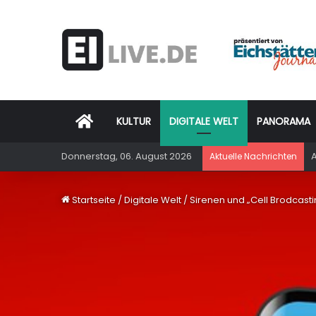
Startseite
KULTUR
DIGITALE WELT
PANORAMA
Donnerstag, 06. August 2026
A
Aktuelle Nachrichten
Startseite
/
Digitale Welt
/
Sirenen und „Cell Brodcas