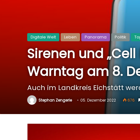
Digitale Welt
Leben
Panorama
Politik
To
Sirenen und „Cell
Warntag am 8. D
Auch im Landkreis Eichstätt we
Stephan Zengerle
05. Dezember 2022
676