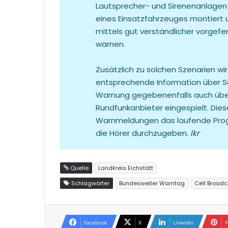
Lautsprecher- und Sirenenanlagen
eines Einsatzfahrzeuges montiert 
mittels gut verständlicher vorgefe
warnen.
Zusätzlich zu solchen Szenarien w
entsprechende Information über Soc
Warnung gegebenenfalls auch übe
Rundfunkanbieter eingespielt. Dies
Warnmeldungen das laufende Pro
die Hörer durchzugeben.
lkr
Quelle
Landkreis Eichstätt
Schlagwörter
Bundesweiter Warntag
Cell Broadc
Facebook
X
LinkedIn
P