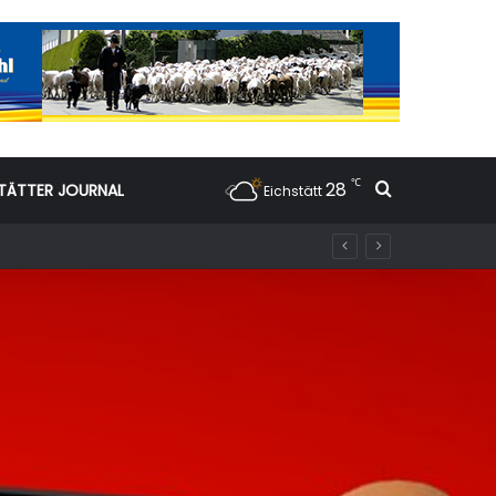
℃
28
Suchen nac
TÄTTER JOURNAL
Eichstätt