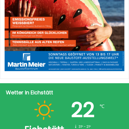
Wetter in Eichstätt
22
℃
31º - 21º