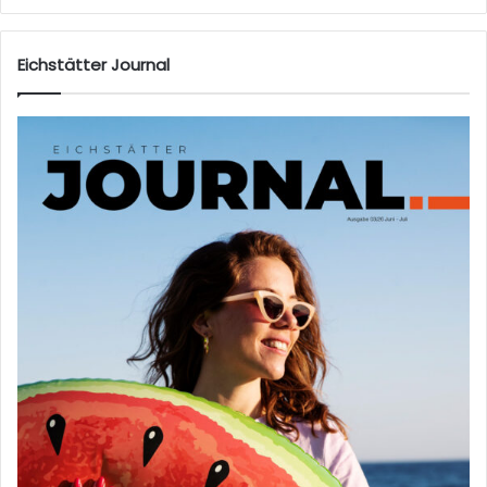
eb
sei
te
Eichstätter Journal