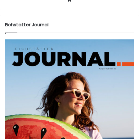
eb
sei
te
Eichstätter Journal