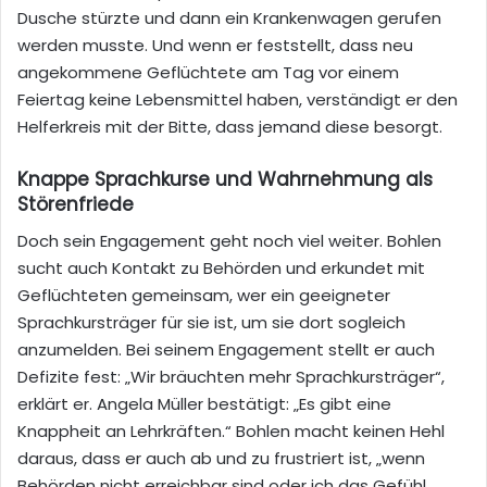
Dusche
stürzte und
d
ann
ein Krankenwagen gerufen
werden musste
.
Und wenn
er feststellt, dass
neu
angekommene
Geflüchtete
am Tag vor einem
Feiertag keine Lebensmittel haben
, verständigt er den
Helferkreis mit der Bitte, dass jemand diese besorgt.
Knappe Sprachkurse und Wahrnehmung als
Störenfriede
Doch sein Engagement geht noch viel weiter. Bohlen
sucht auch Kontakt zu Behörden und erkundet mit
Geflüchteten gemeinsam, wer ein geeigneter
Sprachkursträger für sie ist, um sie dort sogleich
anzumelden. Bei seinem Engagement stellt er auch
Defizite fest: „Wir bräuchten mehr Sprachkursträger“,
erklärt er. Angela Müller bestätigt: „Es gibt eine
Knappheit an Lehrkräften.“
Bohlen macht keinen Hehl
daraus, dass er auch ab und zu frustriert ist, „wenn
Behörden nicht erreichbar sind oder ich das Gefühl