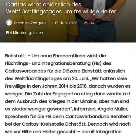
Caritas wirbt anlässlich des
Weltflüchtlingstages um freiwillige Helfer
Stephan Zengerle
17. Juni 2023
714
4 Minuten gelesen
Eichstätt. –
Um neue Ehrenamtliche wirbt die
Flüchtlings- und Integrationsberatung (FIB) des
Caritasverbandes für die Diözese Eichstätt anlässlich
des Weltflüchtlingstages am 20. Juni. „Wir hatten viele
Freiwillige i
n den Jahren 2014 bis 2016, danach
wurden es
weniger. Die
Zahl der Engagierten stieg dann
wieder mit
dem Ausbruch des Krieges in der Ukraine, aber nun sind
es wieder weniger geworden“, informiert
Angela Müller,
Sprecherin für die FIB beim Caritasverband
und Beraterin
bei der Caritas-Kreisstelle Eichstätt
. Dennoch wird nach
wie vor Hilfe und Helfer gesucht – damit Integration