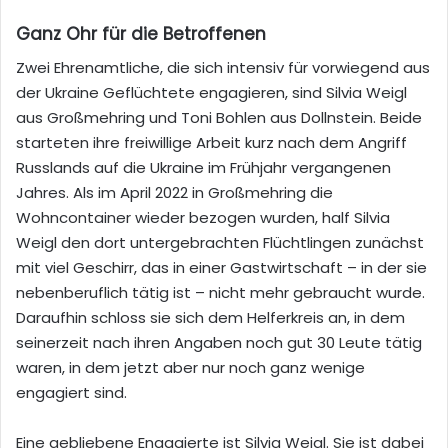
Ganz Ohr für die Betroffenen
Zwei Ehrenamtliche, die sich intensiv für vorwiegend aus
der Ukraine Geflüchtete engagieren, sind
Silvia Weigl
aus
Großmehring
und Toni Bohlen aus
Dollnstein
. Beide
starteten ihr
e freiwillige Arbeit kurz
nach dem Angriff
Russlands
auf die Ukraine im Frühjahr vergangenen
Jahres
.
Als im April 2022 in
Großmehring
die
Wohncontainer wieder bezogen wurden, half Silvia
Weigl den dort untergebrachten Flüchtlingen zunächst
mit viel Geschirr, das in einer Gastwirtschaft – in der sie
nebenberuflich tätig ist – nicht mehr gebraucht wurde.
Daraufhin schloss sie sich dem Helferkreis an, in dem
seinerzeit nach ihren Angaben noch gut 30 Leute tätig
waren, in dem jetzt aber nur noch ganz wenige
engagiert sind.
Eine gebliebene Engagierte ist Silvia Weigl.
Sie ist dabei