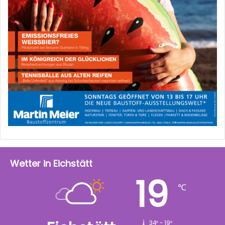
Wetter in Eichstätt
19
℃
34º - 19º