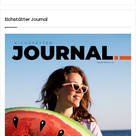
eb
sei
te
Eichstätter Journal