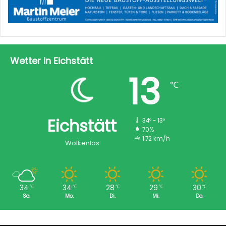
Wetter in Eichstätt
13
℃
Eichstätt
34º - 13º
70%
1.72 km/h
Wolkenlos
34
34
28
29
30
℃
℃
℃
℃
℃
So.
Mo.
Di.
Mi.
Do.