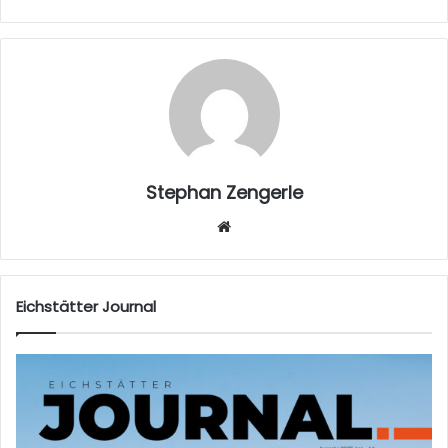
Stephan Zengerle
W
eb
sei
te
Eichstätter Journal