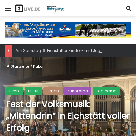
Menü
S
Am Samstag: 6. Eichstätter Kinder- und Jugendtag – für ganze Familie
Startseite
/
Kultur
Event
Kultur
Leben
Panorama
Topthema
Fest der Volksmusik:
„Mittendrin“ in Eichstätt voller
Erfolg