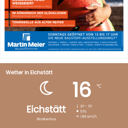
Wetter in Eichstätt
16
℃
Eichstätt
31º - 13º
51%
1.86 km/h
Wolkenlos