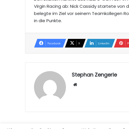
Virgin Racing ab: Nick Cassidy startete von 
belegte im Ziel vor seinem Teamkollegen Robin
in die Punkte.
Facebook
X
LinkedIn
P
Stephan Zengerle
W
eb
sei
te