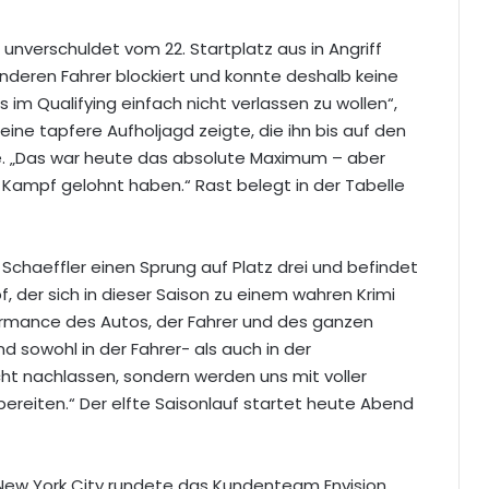
verschuldet vom 22. Startplatz aus in Angriff
nderen Fahrer blockiert und konnte deshalb keine
 im Qualifying einfach nicht verlassen zu wollen“,
ine tapfere Aufholjagd zeigte, die ihn bis auf den
te. „Das war heute das absolute Maximum – aber
 Kampf gelohnt haben.“ Rast belegt in der Tabelle
chaeffler einen Sprung auf Platz drei und befindet
f, der sich in dieser Saison zu einem wahren Krimi
formance des Autos, der Fahrer und des ganzen
d sowohl in der Fahrer- als auch in der
ht nachlassen, sondern werden uns mit voller
reiten.“ Der elfte Saisonlauf startet heute Abend
n New York City rundete das Kundenteam Envision