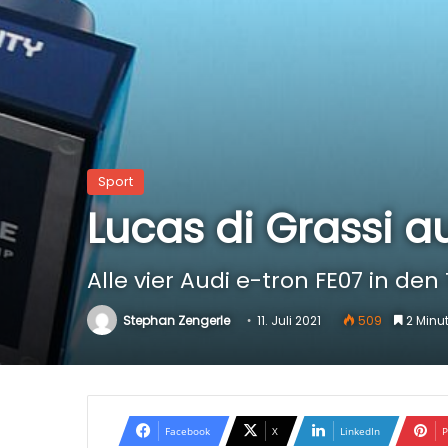
Sport
Lucas di Grassi 
Alle vier Audi e-tron FE07 in den
Stephan Zengerle
11. Juli 2021
509
2 Minu
Facebook
X
LinkedIn
P