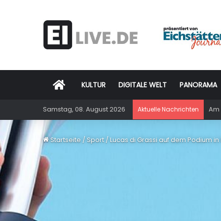
Startseite
KULTUR
DIGITALE WELT
PANORAMA
Samstag, 08. August 2026
Am 
Aktuelle Nachrichten
Startseite
/
Sport
/
Lucas di Grassi auf dem Podium in