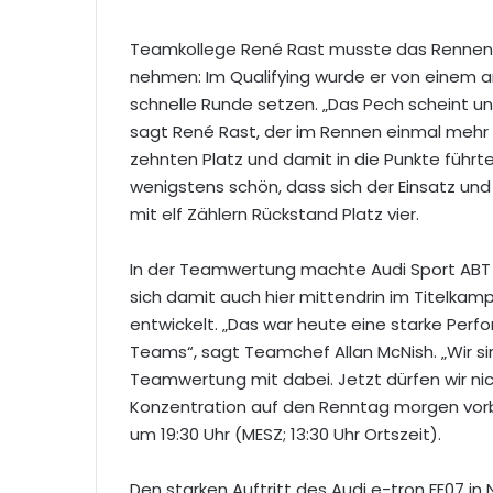
Teamkollege René Rast musste das Rennen un
nehmen: Im Qualifying wurde er von einem a
schnelle Runde setzen. „Das Pech scheint uns
sagt René Rast, der im Rennen einmal mehr e
zehnten Platz und damit in die Punkte führ
wenigstens schön, dass sich der Einsatz und
mit elf Zählern Rückstand Platz vier.
In der Teamwertung machte Audi Sport ABT S
sich damit auch hier mittendrin im Titelkamp
entwickelt. „Das war heute eine starke Per
Teams“, sagt Teamchef Allan McNish. „Wir sin
Teamwertung mit dabei. Jetzt dürfen wir nic
Konzentration auf den Renntag morgen vorbe
um 19:30 Uhr (MESZ; 13:30 Uhr Ortszeit).
Den starken Auftritt des Audi e-tron FE07 i