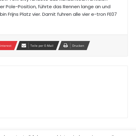
der Pole-Position, führte das Rennen lange an und
 Frijns Platz vier. Damit fuhren alle vier e-tron FE07
interest
Teile per E-Mail
Drucken