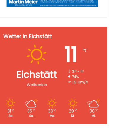
Wetter in Eichstätt
11
℃
Eichstätt
31º - 11º
74%
1.51 km/h
Wolkenlos
31
35
33
29
30
℃
℃
℃
℃
℃
Sa.
So.
Mo.
Di.
Mi.