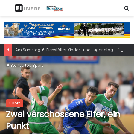
Menü
S
Am Samstag: 6. Eichstätter Kinder- und Jugendtag – für ganze Familie
Startseite
/
Sport
Sport
Zwei verschossene Elfer, ein
Punkt