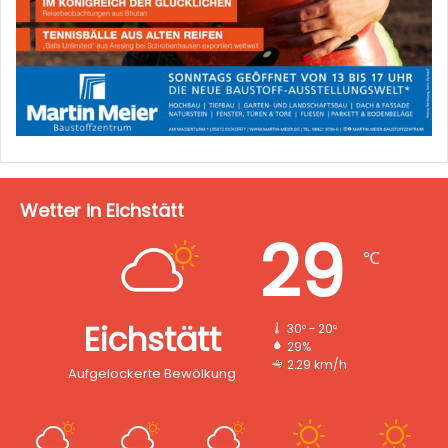
Wetter in Eichstätt
29
℃
Eichstätt
30º - 20º
29%
2.29 km/h
Aufgelockerte Bewölkung