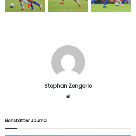
Stephan Zengerle
W
eb
sei
te
Eichstätter Journal