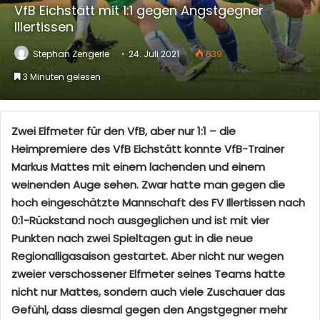
VfB Eichstätt mit 1:1 gegen Angstgegner
Illertissen
Stephan Zengerle
24. Juli 2021
639
3 Minuten gelesen
Zwei Elfmeter für den VfB, aber nur 1:1 – die
Heimpremiere des VfB Eichstätt konnte VfB-Trainer
Markus Mattes mit einem lachenden und einem
weinenden Auge sehen. Zwar hatte man gegen die
hoch eingeschätzte Mannschaft des FV Illertissen nach
0:1-Rückstand noch ausgeglichen und ist mit vier
Punkten nach zwei Spieltagen gut in die neue
Regionalligasaison gestartet. Aber nicht nur wegen
zweier verschossener Elfmeter seines Teams hatte
nicht nur Mattes, sondern auch viele Zuschauer das
Gefühl, dass diesmal gegen den Angstgegner mehr