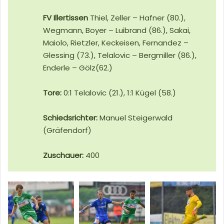
FV Illertissen
Thiel, Zeller – Hafner (80.),
Wegmann, Boyer – Luibrand (86.), Sakai,
Maiolo, Rietzler, Keckeisen, Fernandez –
Glessing (73.), Telalovic – Bergmiller (86.),
Enderle – Gölz(62.)
Tore:
0:1 Telalovic (21.), 1:1 Kügel (58.)
Schiedsrichter:
Manuel Steigerwald
(Gräfendorf)
Zuschauer:
400