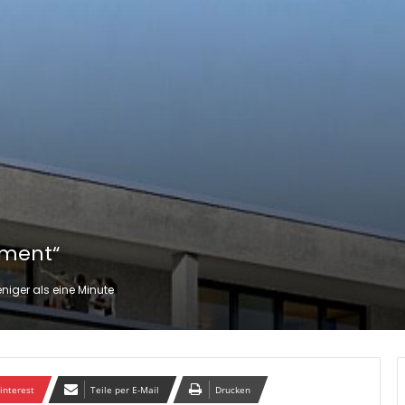
ament“
iger als eine Minute
interest
Teile per E-Mail
Drucken