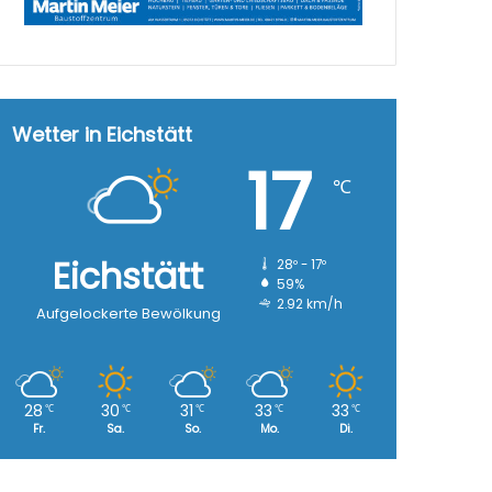
Wetter in Eichstätt
17
℃
Eichstätt
28º - 17º
59%
2.92 km/h
Aufgelockerte Bewölkung
28
30
31
33
33
℃
℃
℃
℃
℃
Fr.
Sa.
So.
Mo.
Di.