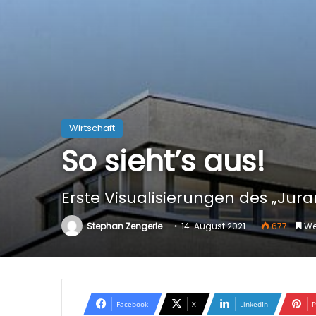
Wirtschaft
So sieht’s aus!
Erste Visualisierungen des „Jur
Stephan Zengerle
14. August 2021
677
Wen
Facebook
X
LinkedIn
P