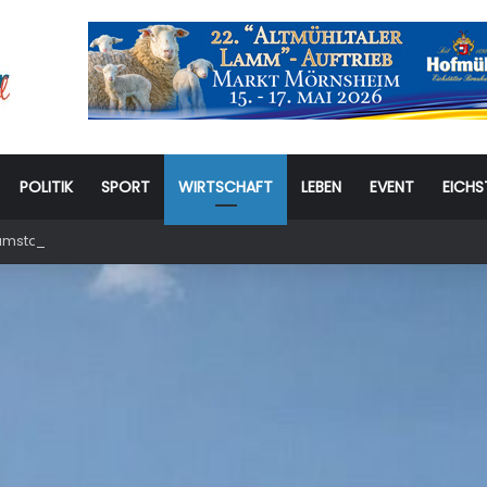
POLITIK
SPORT
WIRTSCHAFT
LEBEN
EVENT
EICHS
stag: 6. Eichstätter Kinder- und Jugendtag – für ganze Familie