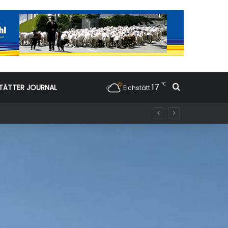
℃
17
Suchen nac
TÄTTER JOURNAL
Eichstätt