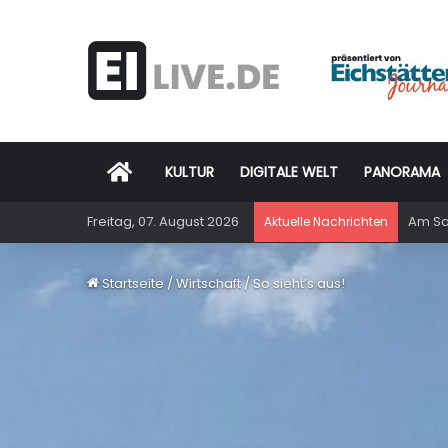
Startseite
KULTUR
DIGITALE WELT
PANORAMA
Freitag, 07. August 2026
Am Sam
Aktuelle Nachrichten
Startseite
/
Wirtschaft
/
So sieht’s aus!