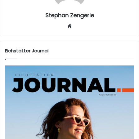
Stephan Zengerle
W
eb
sei
te
Eichstätter Journal