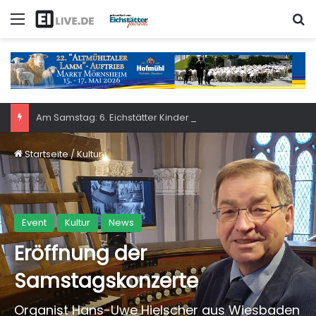
Menü
S
Am Samstag: 6. Eichstätter Kinder- und Jugendtag – für ganze Familie
Startseite
/
Kultur
Event
Kultur
News
Eröffnung der
Samstagskonzerte
Organist Hans-Uwe Hielscher aus Wiesbaden