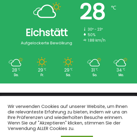
28
℃
Eichstätt
30º - 23º
50%
1.88 km/h
Aufgelockerte Bewölkung
28
29
29
31
34
℃
℃
℃
℃
℃
Do.
Fr.
Sa.
So.
Mo.
Copyright © 2008 - 2026
EI-Live.de
| Alle Rechte vorbehalten.
Wir verwenden Cookies auf unserer Website, um Ihnen
die relevanteste Erfahrung zu bieten, indem wir uns an
Start
|
Datenschutz
|
Kontakt
|
Impressum
Ihre Präferenzen und wiederholten Besuche erinnern.
Wenn Sie auf "Akzeptieren" klicken, stimmen Sie der
Facebook
X
Instagram
Verwendung ALLER Cookies zu.