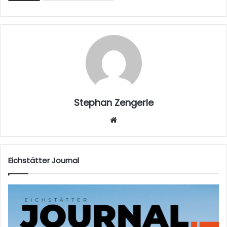
Stephan Zengerle
W
eb
sei
te
Eichstätter Journal