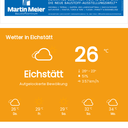
Wetter in Eichstätt
26
℃
Eichstätt
26º - 23º
51%
3.57 km/h
Aufgelockerte Bewölkung
26
29
29
32
34
℃
℃
℃
℃
℃
Do.
Fr.
Sa.
So.
Mo.