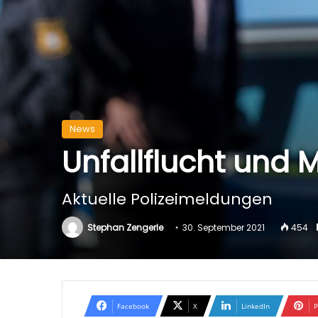
News
Unfallflucht und M
Aktuelle Polizeimeldungen
Stephan Zengerle
30. September 2021
454
Facebook
X
LinkedIn
P