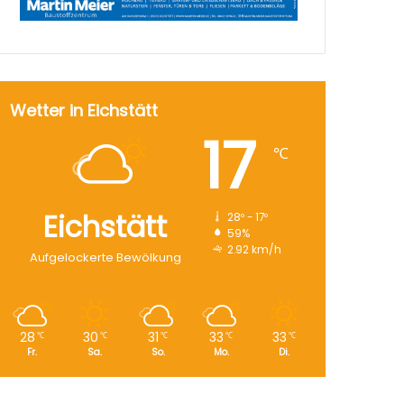
Wetter in Eichstätt
17
℃
Eichstätt
28º - 17º
59%
2.92 km/h
Aufgelockerte Bewölkung
28
30
31
33
33
℃
℃
℃
℃
℃
Fr.
Sa.
So.
Mo.
Di.