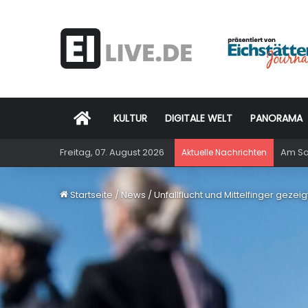
Startseite
KULTUR
DIGITALE WELT
PANORAMA
Freitag, 07. August 2026
Am Sam
Aktuelle Nachrichten
Startseite
/
News
/
Unfallflucht und Mittelfinger gezeig