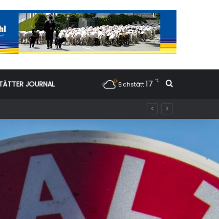
℃
17
Suchen nac
TÄTTER JOURNAL
Eichstätt