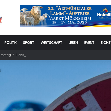
POLITIK
SPORT
WIRTSCHAFT
LEBEN
EVENT
EICHS
stag: 6. Eichstätter Kinder- und Jugendtag – für ganze Familie
t