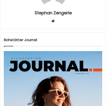
Stephan Zengerle
W
eb
sei
te
Eichstätter Journal