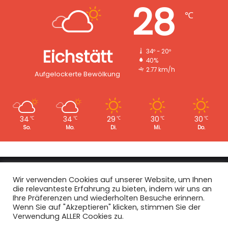
28
℃
Eichstätt
34º - 20º
40%
2.77 km/h
Aufgelockerte Bewölkung
34
34
29
30
30
℃
℃
℃
℃
℃
So.
Mo.
Di.
Mi.
Do.
Copyright © 2008 - 2026
EI-Live.de
| Alle Rechte vorbehalten.
Wir verwenden Cookies auf unserer Website, um Ihnen
die relevanteste Erfahrung zu bieten, indem wir uns an
Start
|
Datenschutz
|
Kontakt
|
Impressum
Ihre Präferenzen und wiederholten Besuche erinnern.
Wenn Sie auf "Akzeptieren" klicken, stimmen Sie der
Facebook
X
Instagram
Verwendung ALLER Cookies zu.