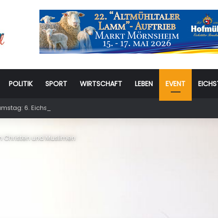
POLITIK
SPORT
WIRTSCHAFT
LEBEN
EVENT
EICHS
stag: 6. Eichstätter Kinder- und Jugendtag – für ganze Familie
n Christen und Muslimen