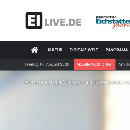
Startseite
KULTUR
DIGITALE WELT
PANORAMA
Freitag, 07. August 2026
Am Sam
Aktuelle Nachrichten
Startseite
/
Event
/
„Teranga“ und das Miteinander vo