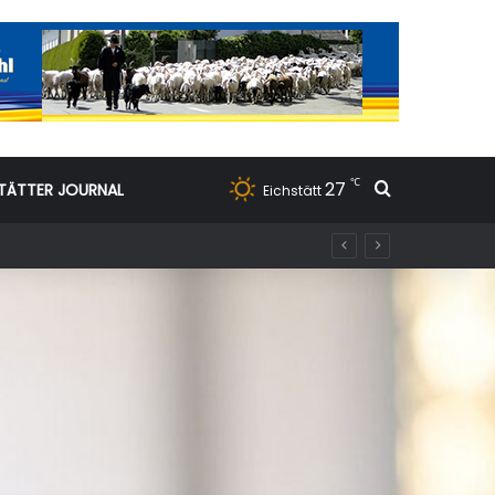
℃
27
Suchen nac
TÄTTER JOURNAL
Eichstätt