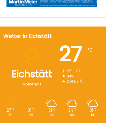
Wetter in Eichstätt
27
℃
Eichstätt
27º - 20º
34%
3.01 km/h
Wolkenlos
27
31
31
34
31
℃
℃
℃
℃
℃
Fr.
Sa.
So.
Mo.
Di.