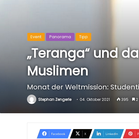
Event
Panorama
Tipp
„Teranga“ und da
Muslimen
Monat der Weltmission: Student
Stephan Zengerle
04. Oktober 2021
395
2
Facebook
X
LinkedIn
P