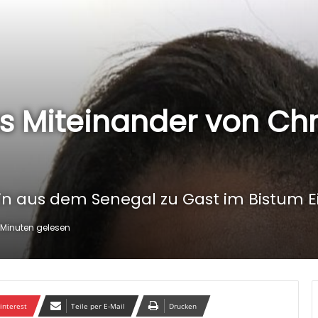
s Miteinander von Chr
in aus dem Senegal zu Gast im Bistum E
 Minuten gelesen
interest
Teile per E-Mail
Drucken