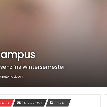
 Campus
äsenz ins Wintersemester
Minuten gelesen
interest
Teile per E-Mail
Drucken