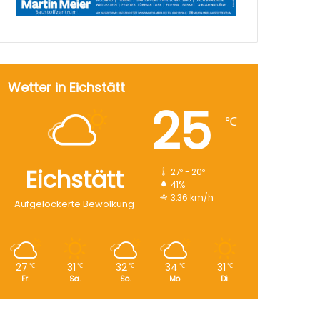
Wetter in Eichstätt
25
℃
Eichstätt
27º - 20º
41%
3.36 km/h
Aufgelockerte Bewölkung
27
31
32
34
31
℃
℃
℃
℃
℃
Fr.
Sa.
So.
Mo.
Di.