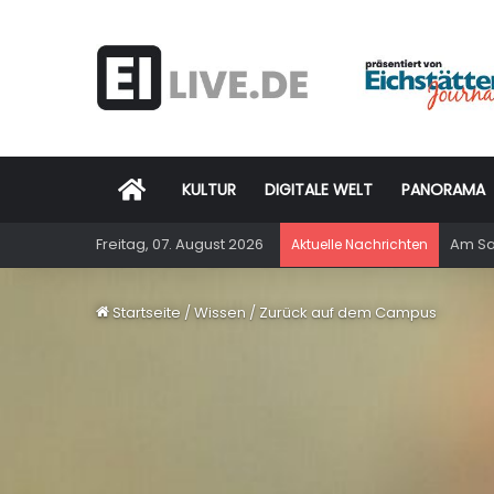
Startseite
KULTUR
DIGITALE WELT
PANORAMA
Freitag, 07. August 2026
Am Sam
Aktuelle Nachrichten
Startseite
/
Wissen
/
Zurück auf dem Campus