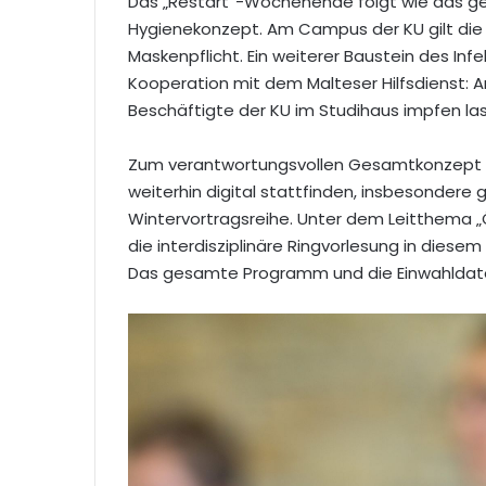
Das „Restart“-Wochenende folgt wie das 
Hygienekonzept. Am Campus der KU gilt die 
Maskenpflicht. Ein weiterer Baustein des In
Kooperation mit dem Malteser Hilfsdienst: 
Beschäftigte der KU im Studihaus impfen la
Zum verantwortungsvollen Gesamtkonzept 
weiterhin digital stattfinden, insbesondere 
Wintervortragsreihe. Unter dem Leitthema 
die interdisziplinäre Ringvorlesung in dies
Das gesamte Programm und die Einwahldate