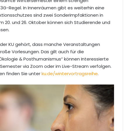
gesamte Wintersemester einem strengen
3G-Regel. In Innenräumen gibt es weiterhin eine
fektionsschutzes sind zwei Sonderimpfaktionen in
Am 20. und 26. Oktober können sich Studierende und
ssen.
der KU gehört, dass manche Veranstaltungen
große Vorlesungen. Das gilt auch für die
„Ökologie & Posthumanismus“ können Interessierte
em Semester via Zoom oder im Live-Stream verfolgen.
n finden Sie unter
ku.de/wintervortragsreihe
.