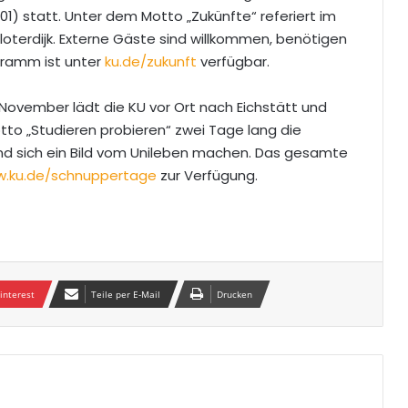
1) statt. Unter dem Motto „Zukünfte“ referiert im
oterdijk. Externe Gäste sind willkommen, benötigen
gramm ist unter
ku.de/zukunft
verfügbar.
November lädt die KU vor Ort nach Eichstätt und
tto „Studieren probieren“ zwei Tage lang die
d sich ein Bild vom Unileben machen. Das gesamte
.ku.de/schnuppertage
zur Verfügung.
interest
Teile per E-Mail
Drucken