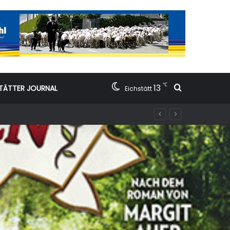
℃
13
Suchen nac
TÄTTER JOURNAL
Eichstätt