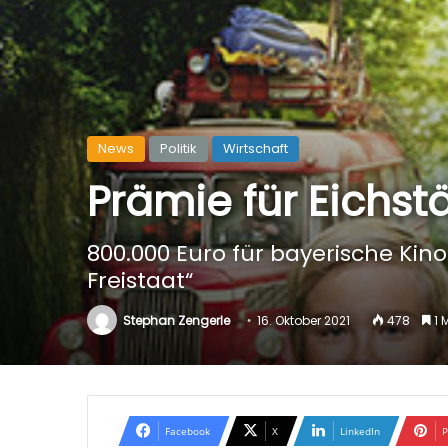
News
Politik
Wirtschaft
Prämie für Eichstä
800.000 Euro für bayerische Kino
Freistaat“
Stephan Zengerle
16. Oktober 2021
478
1 
Facebook
X
LinkedIn
P