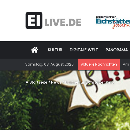
Startseite
KULTUR
DIGITALE WELT
PANORAMA
Samstag, 08. August 2026
Am 
Aktuelle Nachrichten
Startseite
/
News
/
Prämie für Eichstätter Kino