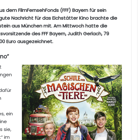
 aus dem FilmFernsehFonds (FFF) Bayern für sein
e Nachricht für das Eichstätter Kino brachte die
tein aus München mit. Am Mittwoch hatte die
tsvorsitzende des FFF Bayern, Judith Gerlach, 79
00 Euro ausgezeichnet.
ino“
t
ungen
dafür
n
s, ein
eine
 sie,
t“ im