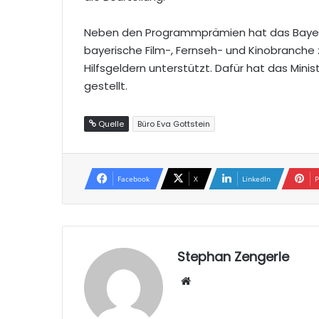
Neben den Programmprämien hat das Bayeris
bayerische Film-, Fernseh- und Kinobranch
Hilfsgeldern unterstützt. Dafür hat das Mini
gestellt.
Quelle
Büro Eva Gottstein
Facebook
X
LinkedIn
P
Stephan Zengerle
W
eb
sei