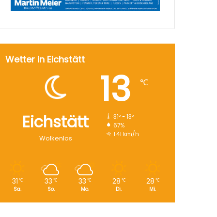
Wetter in Eichstätt
13
℃
Eichstätt
31º - 13º
67%
1.41 km/h
Wolkenlos
31
33
33
28
28
℃
℃
℃
℃
℃
Sa.
So.
Mo.
Di.
Mi.