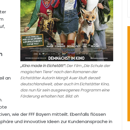
ter
im
uf,
n
„Kino made in Eichstätt“:
Der Film „Die Schule der
magischen Tiere“ nach den Romanen der
il an
Eichstätter Autorin Margit Auer läuft derzeit
deutschlandweit, aber auch im Eichstätter Kino,
das nun für sein ausgewogenes Programm eine
Förderung erhalten hat. Bild: oh
n.
ote
ven, wie der FFF Bayern mitteilt. Ebenfalls flössen
phäre und innovative Ideen zur Kundenansprache in