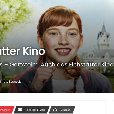
tter Kino
s – Gottstein: „Auch das Eichstätter Ki
Minute Lesezeit
interest
Teile per E-Mail
Drucken