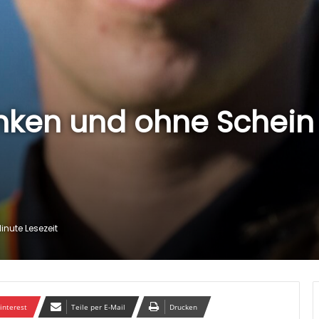
unken und ohne Schei
inute Lesezeit
interest
Teile per E-Mail
Drucken