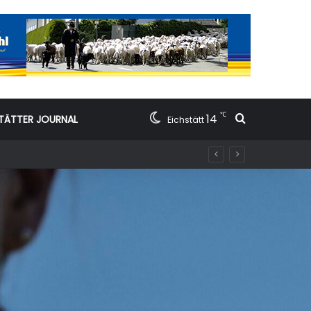
℃
14
Suchen nac
TÄTTER JOURNAL
Eichstätt