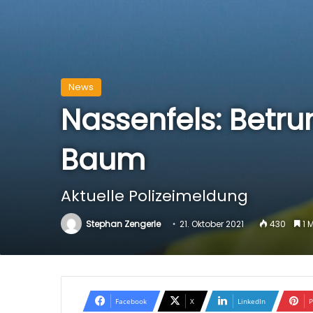
News
Nassenfels: Betr
Baum
Aktuelle Polizeimeldung
Stephan Zengerle
21. Oktober 2021
430
1 M
Facebook
X
LinkedIn
P