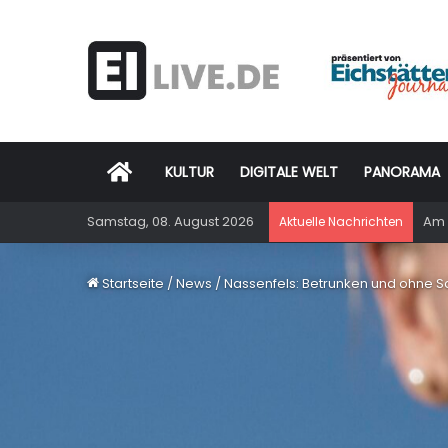
Startseite
KULTUR
DIGITALE WELT
PANORAMA
Samstag, 08. August 2026
Am 
Aktuelle Nachrichten
Startseite
/
News
/
Nassenfels: Betrunken und ohne 