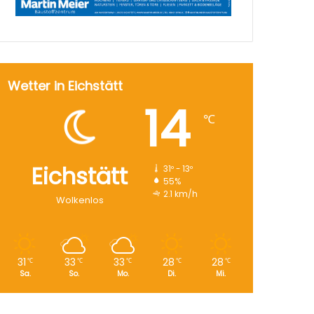
Wetter in Eichstätt
14
℃
Eichstätt
31º - 13º
55%
2.1 km/h
Wolkenlos
31
33
33
28
28
℃
℃
℃
℃
℃
Sa.
So.
Mo.
Di.
Mi.