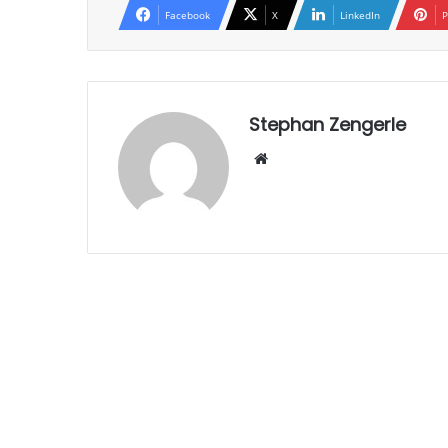
Facebook
X
LinkedIn
P
Stephan Zengerle
W
eb
sei
te