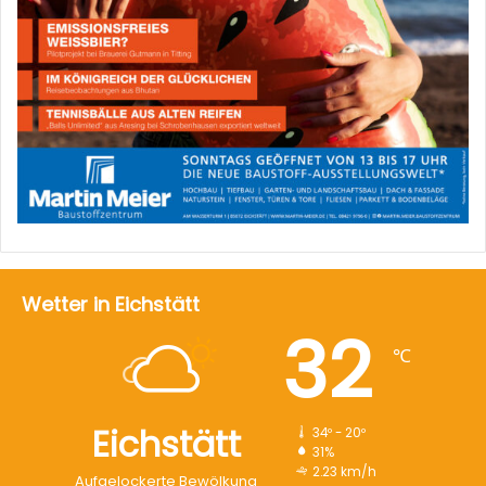
Wetter in Eichstätt
32
℃
Eichstätt
34º - 20º
31%
2.23 km/h
Aufgelockerte Bewölkung