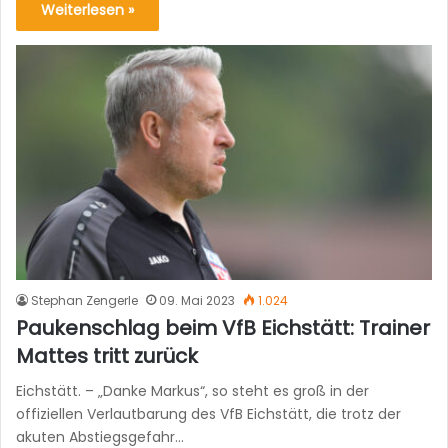
Weiterlesen »
Stephan Zengerle
09. Mai 2023
1.024
Paukenschlag beim VfB Eichstätt: Trainer
Mattes tritt zurück
Eichstätt. – „Danke Markus“, so steht es groß in der
offiziellen Verlautbarung des VfB Eichstätt, die trotz der
akuten Abstiegsgefahr…