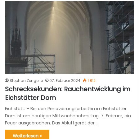
Stephan Zengerle
07. Februar 2024
1.812
Schrecksekunden: Rauchentwicklung im
Eichstätter Dom
Eichstätt. – Bei den Renovierungsarbeiten im Eichstätter
Dom ist am heutigen Mittwochnachmittag, 7. Februar, ein
Feuer ausgebrochen. Das Abluftgerät der…
Weiterlesen »