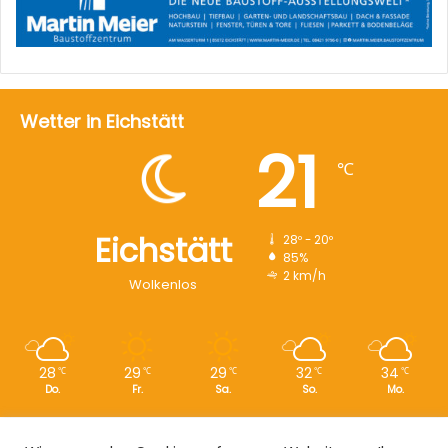
Wetter in Eichstätt
21
℃
Eichstätt
28º - 20º
85%
2 km/h
Wolkenlos
28
29
29
32
34
℃
℃
℃
℃
℃
Do.
Fr.
Sa.
So.
Mo.