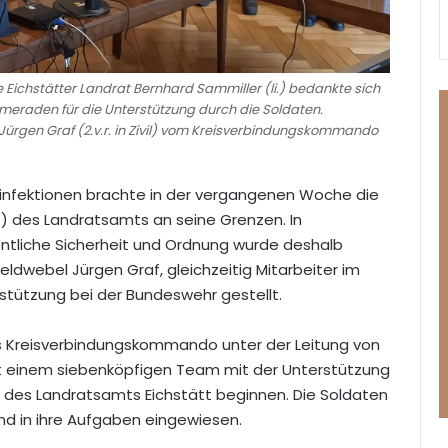
e Eichstätter Landrat Bernhard Sammiller (li.) bedankte sich
ameraden für die Unterstützung durch die Soldaten.
Jürgen Graf (2.v.r. in Zivil) vom Kreisverbindungskommando
uinfektionen brachte in der vergangenen Woche die
 des Landratsamts an seine Grenzen. In
tliche Sicherheit und Ordnung wurde deshalb
dwebel Jürgen Graf, gleichzeitig Mitarbeiter im
stützung bei der Bundeswehr gestellt.
s Kreisverbindungskommando unter der Leitung von
it einem siebenköpfigen Team mit der Unterstützung
l des Landratsamts Eichstätt beginnen. Die Soldaten
d in ihre Aufgaben eingewiesen.