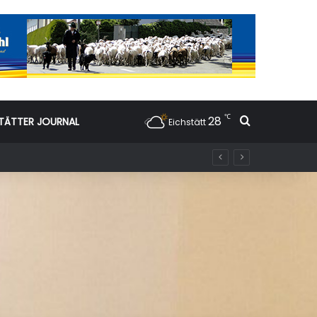
℃
28
Suchen nac
TÄTTER JOURNAL
Eichstätt