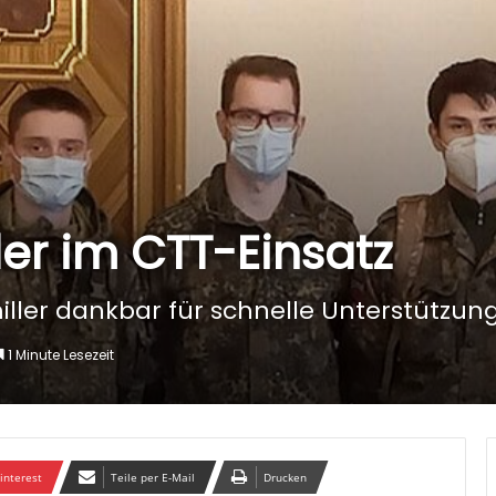
r im CTT-Einsatz
ller dankbar für schnelle Unterstützun
1 Minute Lesezeit
interest
Teile per E-Mail
Drucken