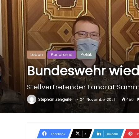
Leben
Panorama
Politik
Bundeswehr wiede
Stellvertretender Landrat Sammi
Stephan Zengerle
04. November 2021
450
Facebook
X
LinkedIn
P