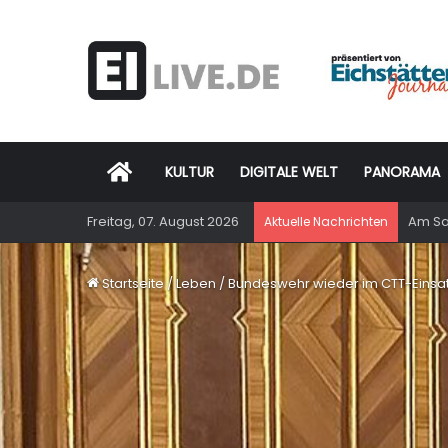
Startseite
KULTUR
DIGITALE WELT
PANORAMA
Freitag, 07. August 2026
Am Sam
Aktuelle Nachrichten
Startseite
/
Leben
/
Bundeswehr wieder im CTT-Einsa