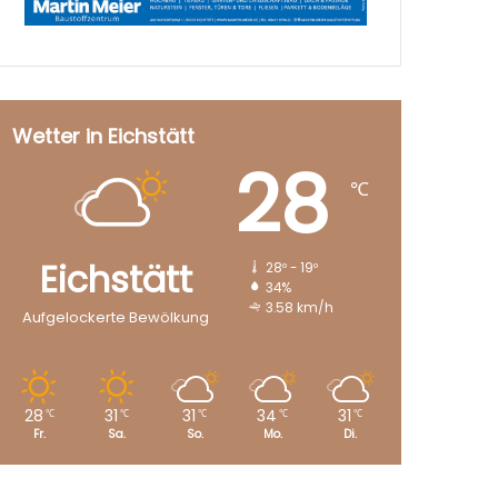
Wetter in Eichstätt
28
℃
Eichstätt
28º - 19º
34%
3.58 km/h
Aufgelockerte Bewölkung
28
31
31
34
31
℃
℃
℃
℃
℃
Fr.
Sa.
So.
Mo.
Di.