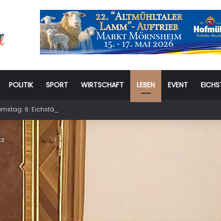
POLITIK
SPORT
WIRTSCHAFT
LEBEN
EVENT
EICHS
stag: 6. Eichstätter Kinder- und Jugendtag – für ganze Familie
tz