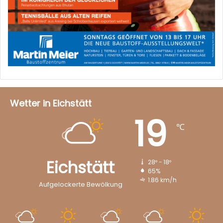
Wetter in Eichstätt
19
℃
Eichstätt
28º - 18º
65%
1.86 km/h
Aufgelockerte Bewölkung