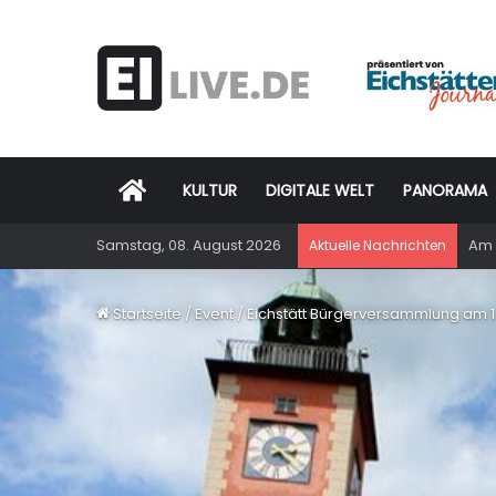
Startseite
KULTUR
DIGITALE WELT
PANORAMA
Samstag, 08. August 2026
Am 
Aktuelle Nachrichten
Startseite
/
Event
/
Eichstätt Bürgerversammlung am 