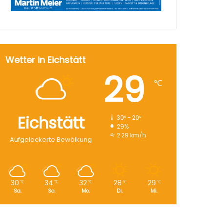
Wetter in Eichstätt
29
℃
Eichstätt
30º - 20º
29%
2.29 km/h
Aufgelockerte Bewölkung
30
34
32
28
29
℃
℃
℃
℃
℃
Sa.
So.
Mo.
Di.
Mi.