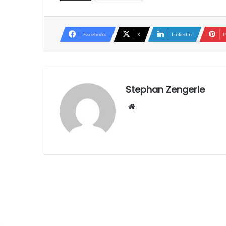
Facebook
X
LinkedIn
P
Stephan Zengerle
W
eb
sei
te