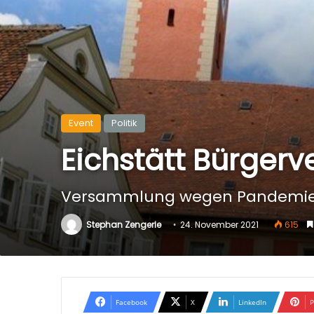
Event
Politik
Eichstätt Bürge
Versammlung wegen Pandemie-
Stephan Zengerle
24. November 2021
615
Facebook
X
LinkedIn
P