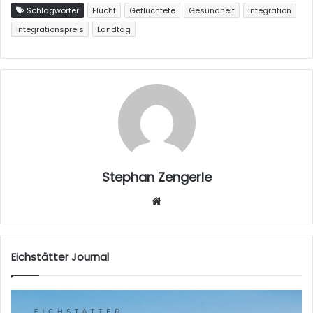
Schlagwörter
Flucht
Geflüchtete
Gesundheit
Integration
Integrationspreis
Landtag
Stephan Zengerle
W
eb
sei
te
Eichstätter Journal