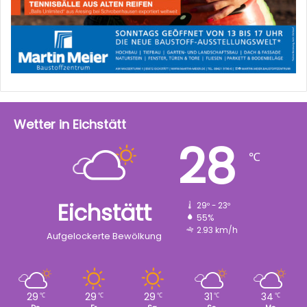
Wetter in Eichstätt
28
℃
Eichstätt
29º - 23º
55%
2.93 km/h
Aufgelockerte Bewölkung
29
29
29
31
34
℃
℃
℃
℃
℃