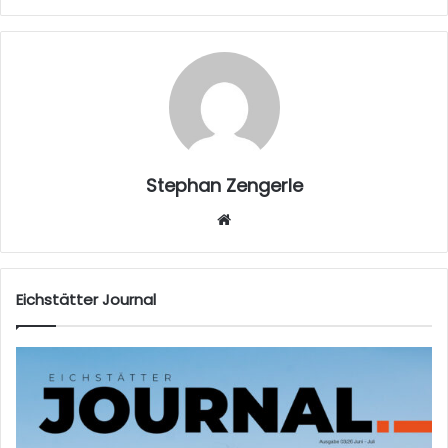
Stephan Zengerle
W
eb
sei
te
Eichstätter Journal