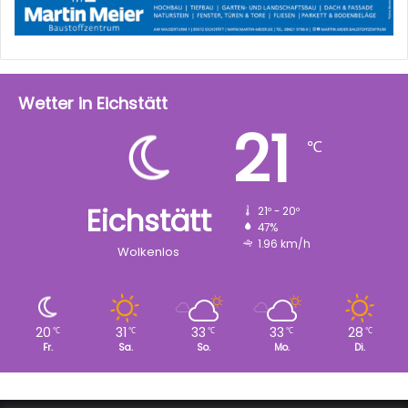
Wetter in Eichstätt
21
℃
Eichstätt
21º - 20º
47%
1.96 km/h
Wolkenlos
20
31
33
33
28
℃
℃
℃
℃
℃
Fr.
Sa.
So.
Mo.
Di.