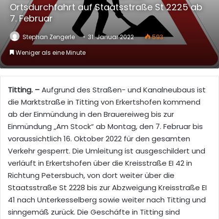
Ortsdurchfahrt auf Staatsstraße St 2225 ab
7. Februar
Stephan Zengerle
31. Januar 2022
593
Weniger als eine Minute
Titting. –
Aufgrund des Straßen- und Kanalneubaus ist
die Marktstraße in Titting von Erkertshofen kommend
ab der Einmündung in den Brauereiweg bis zur
Einmündung „Am Stock“ ab Montag, den 7. Februar bis
voraussichtlich 16. Oktober 2022 für den gesamten
Verkehr gesperrt. Die Umleitung ist ausgeschildert und
verläuft in Erkertshofen über die Kreisstraße EI 42 in
Richtung Petersbuch, von dort weiter über die
Staatsstraße St 2228 bis zur Abzweigung Kreisstraße EI
41 nach Unterkesselberg sowie weiter nach Titting und
sinngemäß zurück. Die Geschäfte in Titting sind