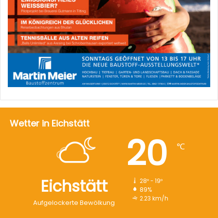
Wetter in Eichstätt
20
℃
Eichstätt
28º - 19º
89%
2.23 km/h
Aufgelockerte Bewölkung