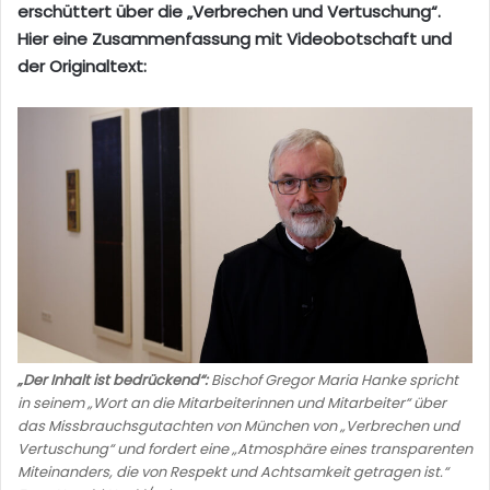
erschüttert über die „Verbrechen und Vertuschung“.
Hier eine Zusammenfassung mit Videobotschaft und
der Originaltext:
„Der Inhalt ist bedrückend“:
Bischof Gregor Maria Hanke spricht
in seinem „Wort an die Mitarbeiterinnen und Mitarbeiter“ über
das Missbrauchsgutachten von München von „Verbrechen und
Vertuschung“ und fordert eine „Atmosphäre eines transparenten
Miteinanders, die von Respekt und Achtsamkeit getragen ist.“