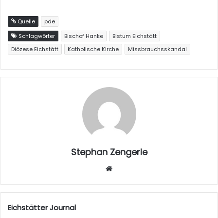
Quelle
pde
Schlagwörter
Bischof Hanke
Bistum Eichstätt
Diözese Eichstätt
Katholische Kirche
Missbrauchsskandal
Stephan Zengerle
W
eb
sei
te
Eichstätter Journal