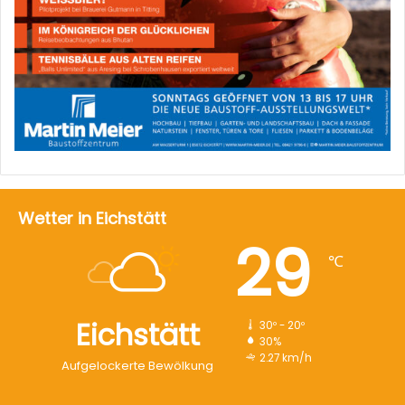
Wetter in Eichstätt
29
℃
Eichstätt
30º - 20º
30%
2.27 km/h
Aufgelockerte Bewölkung