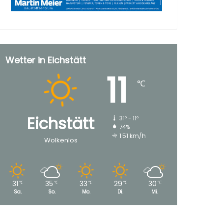
Wetter in Eichstätt
11
℃
Eichstätt
31º - 11º
74%
1.51 km/h
Wolkenlos
31
35
33
29
30
℃
℃
℃
℃
℃
Sa.
So.
Mo.
Di.
Mi.