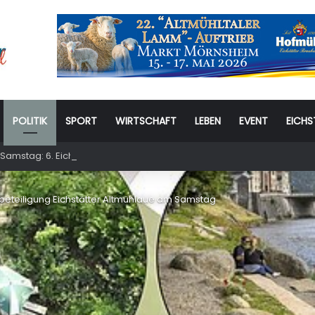
POLITIK
SPORT
WIRTSCHAFT
LEBEN
EVENT
EICHS
Samstag: 6. Eichstätter Kinder- und Jugendtag – für ganze Familie
beteiligung Eichstätter Altmühlaue am Samstag