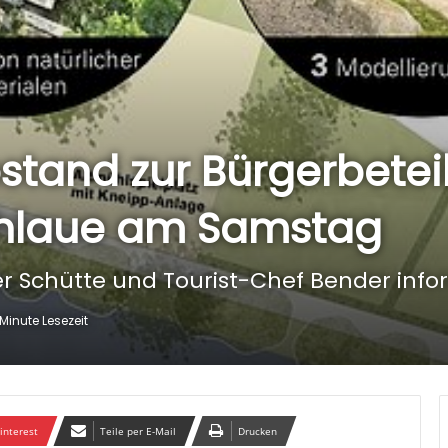
stand zur Bürgerbetei
ühlaue am Samstag
 Schütte und Tourist-Chef Bender info
 Minute Lesezeit
interest
Teile per E-Mail
Drucken