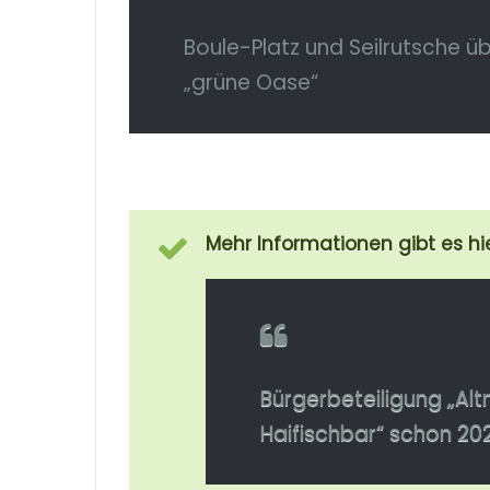
Boule-Platz und Seilrutsche übe
„grüne Oase“
Mehr Informationen gibt es hie
Bürgerbeteiligung „Alt
Haifischbar“ schon 20