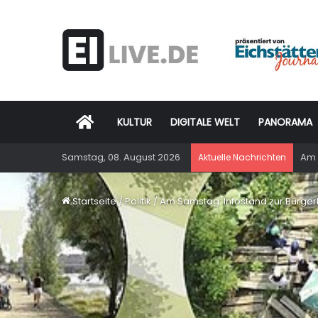
Startseite
KULTUR
DIGITALE WELT
PANORAMA
Samstag, 08. August 2026
Am 
Aktuelle Nachrichten
Startseite
/
Politik
/
Am Samstag: Infostand zur Bürger