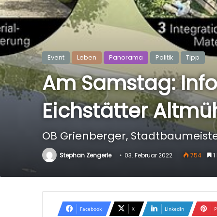
Event
Leben
Panorama
Politik
Tipp
Am Samstag: Info
Eichstätter Altm
OB Grienberger, Stadtbaumeister
Stephan Zengerle
03. Februar 2022
754
1
Facebook
X
LinkedIn
P