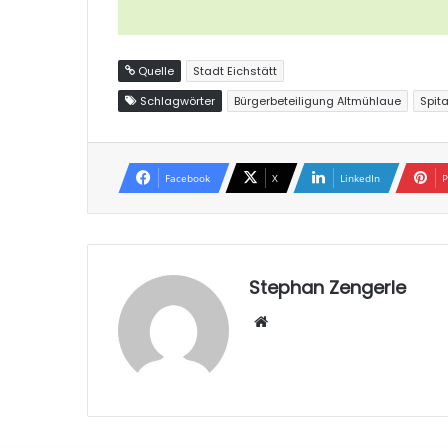
Quelle
Stadt Eichstätt
Schlagwörter
Bürgerbeteiligung Altmühlaue
Spit
Facebook
X
LinkedIn
P
Stephan Zengerle
W
eb
sei
te