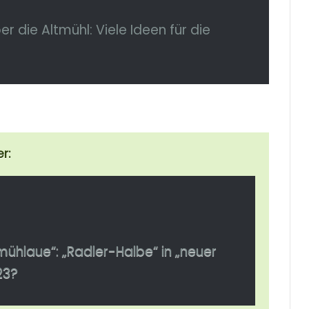
r die Altmühl: Viele Ideen für die
r:
mühlaue“: „Radler-Halbe“ in „neuer
23?