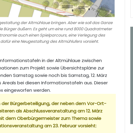
gestaltung der Altmühlaue bringen. Aber wie soll das Ganze
ie Bürger äußern. Es geht um eine rund 8000 Quadratmeter
astronomie auch einen Spielparcours, eine Verlegung des
afür eine Neugestaltung des Altmühlufers vorsieht.
ormationstafeln in der Altmühlaue zwischen
mationen zum Projekt sowie Übersichtspläne zur
nden Samstag sowie noch bis Samstag, 12. März
Areals bei diesen Informationstafeln aus. Dieser
nbox eingeworfen werden.
an der Bürgerbeteiligung, der neben dem Vor-Ort-
teren als Abschlussveranstaltung am 12. März
mit dem Oberbürgermeister zum Thema sowie
ationsveranstaltung am 23. Februar vorsieht: