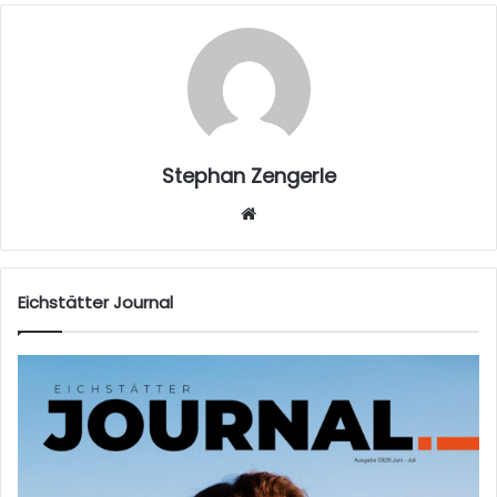
Stephan Zengerle
W
eb
sei
te
Eichstätter Journal