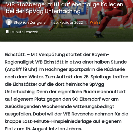
VfB Stoßberger trifft auf ehemalige Kollegen
bei der SpVgg Unterhaching
Stephan Zengerle
25. Februar 2022
583
1 Minute Lesezeit
Eichstätt. – Mit Verspätung startet der Bayern-
Regionalligist VfB Eichstätt in etwa einer halben Stunde
(Anpfiff 19 Uhr) im Hachinger Sportpark in die Rückserie
nach dem Winter. Zum Auftakt des 26. Spieltags treffen
die Eichstätter auf die dort heimische SpVgg
Unterhaching. Denn der eigentliche Rückrundenauftakt
auf eigenem Platz gegen den SC Eltersdorf war am
zurückliegenden Wochenende witterungsbedingt
ausgefallen. Dabei will der VfB Revanche nehmen für die
knappe Last-Minute-Hinspielniederlage auf eigenem
Platz am 15. August letzten Jahres.