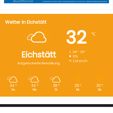
Wetter in Eichstätt
32
℃
Eichstätt
34º - 20º
31%
2.23 km/h
Aufgelockerte Bewölkung
34
34
28
29
30
℃
℃
℃
℃
℃
So.
Mo.
Di.
Mi.
Do.