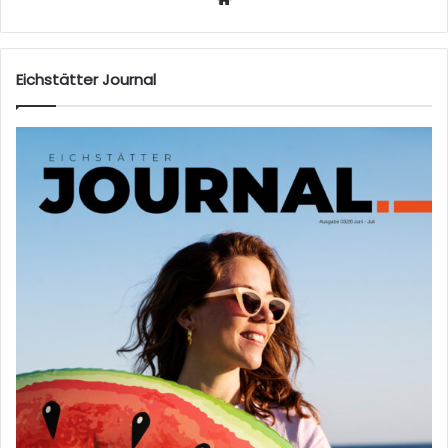
eb
sei
te
Eichstätter Journal