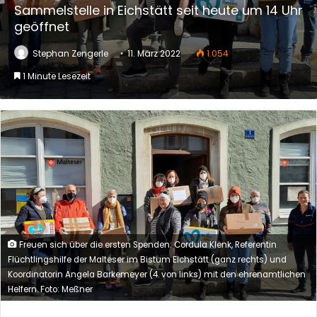
Sammelstelle in Eichstätt seit heute um 14 Uhr
geöffnet
Stephan Zengerle
11. März 2022
1.054
1 Minute Lesezeit
Freuen sich über die ersten Spenden: Cordula Klenk, Referentin
Flüchtlingshilfe der Malteser im Bistum Eichstätt (ganz rechts) und
Koordinatorin Angela Barkemeyer (4. von links) mit den ehrenamtlichen
Helfern. Foto: Meßner