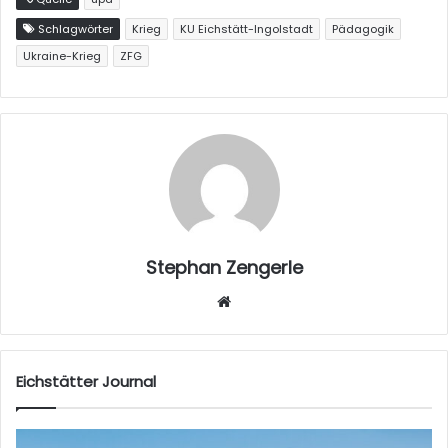
Schlagwörter
Krieg
KU Eichstätt-Ingolstadt
Pädagogik
Ukraine-Krieg
ZFG
Stephan Zengerle
W
eb
sei
te
Eichstätter Journal