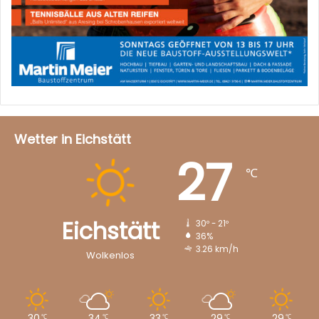
Wetter in Eichstätt
27
℃
Eichstätt
30º - 21º
36%
3.26 km/h
Wolkenlos
30
34
33
29
29
℃
℃
℃
℃
℃