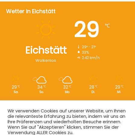
Wetter in Eichstätt
29
℃
Eichstätt
29º - 21º
33%
2.42 km/h
Wolkenlos
29
34
32
28
29
℃
℃
℃
℃
℃
Sa.
So.
Mo.
Di.
Mi.
Wir verwenden Cookies auf unserer Website, um Ihnen
die relevanteste Erfahrung zu bieten, indem wir uns an
Copyright © 2008 - 2026
EI-Live.de
| Alle Rechte vorbehalten.
Ihre Präferenzen und wiederholten Besuche erinnern.
Wenn Sie auf "Akzeptieren" klicken, stimmen Sie der
Start
|
Datenschutz
|
Kontakt
|
Impressum
Verwendung ALLER Cookies zu.