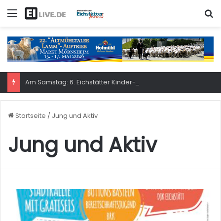
Menü
S
Am Samstag: 6. Eichstätter Kinder- und Jugendtag – für ganze Familie
Startseite
/
Jung und Aktiv
Jung und Aktiv